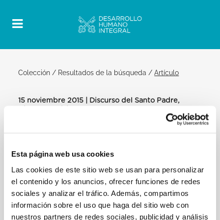
Colección
/
Resultados de la búsqueda
/
Artículo
15 noviembre 2015 | Discurso del Santo Padre,
Discursos, Visita
Official Post
PDF
Esta página web usa cookies
VISITA A LA IGLESIA EVANGÉLICA Y
LUTERANA DE ROMA DISCURSO DEL
Las cookies de este sitio web se usan para personalizar
SANTO PADRE FRANCISCO
el contenido y los anuncios, ofrecer funciones de redes
sociales y analizar el tráfico. Además, compartimos
[…] De lo contrario, queda comprometido por
información sobre el uso que haga del sitio web con
divisiones y conflictos entre Iglesias y creyentes.
nuestros partners de redes sociales, publicidad y análisis
Podemos tomar juntos la alegría y el arduo trabajo