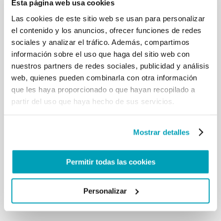
Esta página web usa cookies
peso y el dolor de tanta injusticia inhumana. Vemos
Las cookies de este sitio web se usan para personalizar
reflejados en ellas el rostro de todos aquellos que
el contenido y los anuncios, ofrecer funciones de redes
caminando por la ciudad sienten el dolor de la
miseria, el dolor por la explotación y la trata. En
sociales y analizar el tráfico. Además, compartimos
ellas también vemos el rostro de aquellos que
información sobre el uso que haga del sitio web con
sufren el desprecio por ser inmigrantes, huérfanos
nuestros partners de redes sociales, publicidad y análisis
de tierra, de casa, de familia; el rostro de aquellos
web, quienes pueden combinarla con otra información
que su mirada revela soledad y abandono por tener
que les haya proporcionado o que hayan recopilado a
las manos demasiado arrugadas. Ellas son el rostro
partir del uso que haya hecho de sus servicios.
de mujeres, madres que lloran por ver cómo la vida
de sus hijos queda sepultada bajo el peso de la
corrupción, que quita derechos y rompe tantos
Mostrar detalles
anhelos, bajo el egoísmo cotidiano que crucifica y
sepulta la esperanza de muchos, bajo la burocracia
paralizante y estéril que no permite que las cosas
Permitir todas las cookies
cambien. Ellas, en su dolor, son el rostro de todos
aquellos que, caminando por la ciudad, ven
crucificada la dignidad.[…]
Personalizar
Volver a los resultados