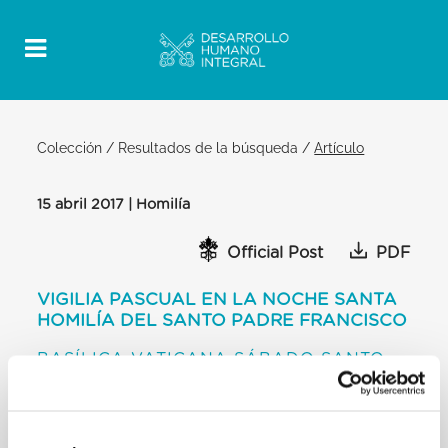
Colección
/
Resultados de la búsqueda
/
Artículo
15 abril 2017 | Homilía
Official Post
PDF
VIGILIA PASCUAL EN LA NOCHE SANTA
HOMILÍA DEL SANTO PADRE FRANCISCO
BASÍLICA VATICANA SÁBADO SANTO
[…] Y si hacemos un esfuerzo con nuestra
imaginación, en el rostro de estas mujeres
podemos encontrar los rostros de tantas madres y
abuelas, el rostro de niños y jóvenes que resisten el