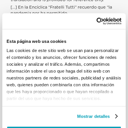
[…] En la Encíclica “Fratelli Tutti” recuerdo que “la
pandemia nos ha permitido
recuperar y agradecer a muchos compañeros y
compañeros de viaje que, con
miedo, reaccionaron dando su vida. Hemos podido
reconocer que nuestras vidas
Esta página web usa cookies
están entrelazadas y apoyadas por personas
comunes que, sin duda, han escrito
Las cookies de este sitio web se usan para personalizar
los hechos definitorios de nuestra historia
el contenido y los anuncios, ofrecer funciones de redes
compartida: médicos, enfermeras y
sociales y analizar el tráfico. Además, compartimos
enfermeras, farmacéuticos, trabajadores de
información sobre el uso que haga del sitio web con
supermercados, amas de casa,
nuestros partners de redes sociales, publicidad y análisis
cuidadores, transportistas., Hombres. y mujeres
web, quienes pueden combinarla con otra información
que trabajan para brindar
que les haya proporcionado o que hayan recopilado a
servicios esenciales y seguridad, voluntarias,
sacerdotes, religiosas ”, etc. Estos
partir del uso que haya hecho de sus servicios.
«han entendido que nadie se salva solo» (n. 54).
Nadie se salva solo. Aquí están
los talentos puestos en práctica. Aquí está la
Mostrar detalles
esperanza que apoya y dirige la
creatividad con audacia y coraje. Por eso, renuevo