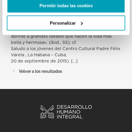
Permitir todas las cookies
la invitación a caminar con la
esperanza de que «es atrevida, sabe mirar más allá
de la comodidad personal,
Personalizar
las pequeñas seguridades y compensaciones que
estrechan el horizonte, para
abrirse a grandes ideales que hacen la vida más
bella y hermosa». (ibid., 55); cf.
Saludo a los jóvenes del Centro Cultural Padre Félix
Varela , La Habana – Cuba,
20 de septiembre de 2015). […]
Volver a los resultados