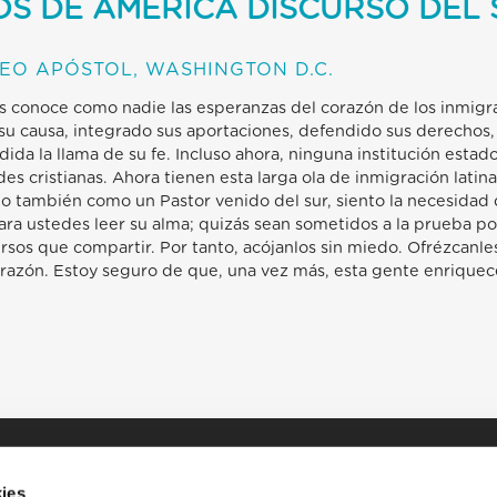
OS DE AMÉRICA DISCURSO DEL
EO APÓSTOL, WASHINGTON D.C.
os conoce como nadie las esperanzas del corazón de los inmig
su causa, integrado sus aportaciones, defendido sus derecho
da la llama de su fe. Incluso ahora, ninguna institución esta
s cristianas. Ahora tienen esta larga ola de inmigración latin
 también como un Pastor venido del sur, siento la necesidad d
 para ustedes leer su alma; quizás sean sometidos a la prueba po
sos que compartir. Por tanto, acójanlos sin miedo. Ofrézcanles
orazón. Estoy seguro de que, una vez más, esta gente enriquecer
ies