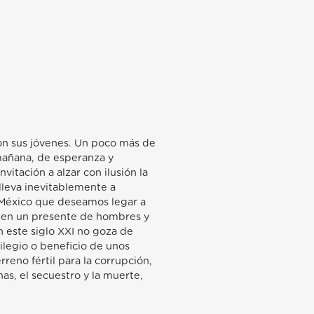
 son sus jóvenes. Un poco más de
 mañana, de esperanza y
itación a alzar con ilusión la
 lleva inevitablemente a
l México que deseamos legar a
a en un presente de hombres y
 este siglo XXI no goza de
legio o beneficio de unos
reno fértil para la corrupción,
onas, el secuestro y la muerte,