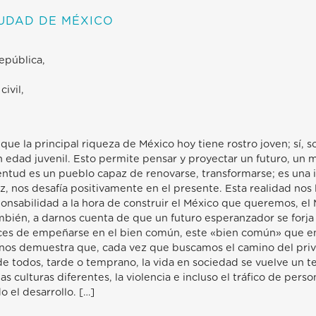
IUDAD DE MÉXICO
epública,
ivil,
 que la principal riqueza de México hoy tiene rostro joven; sí,
en edad juvenil. Esto permite pensar y proyectar un futuro, un
tud es un pueblo capaz de renovarse, transformarse; es una inv
vez, nos desafía positivamente en el presente. Esta realidad nos
sponsabilidad a la hora de construir el México que queremos, e
mbién, a darnos cuenta de que un futuro esperanzador se forj
aces de empeñarse en el bien común, este «bien común» que en
nos demuestra que, cada vez que buscamos el camino del privi
 todos, tarde o temprano, la vida en sociedad se vuelve un ter
las culturas diferentes, la violencia e incluso el tráfico de pers
 el desarrollo. […]