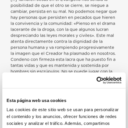
posibilidad de que el otro se cierre, se niegue a
cambiar, persista en su mal. No podemos negar que
hay personas que persisten en pecados que hieren
la convivencia y la comunidad: «Pienso en el drama
lacerante de la droga, con la que algunos lucran
despreciando las leyes morales y civiles». Este mal
atenta directamente contra la dignidad de la
persona humana y va rompiendo progresivamente
la imagen que el Creador ha plasmado en nosotros.
Condeno con firmeza esta lacra que ha puesto fin a
tantas vidas y que es mantenida y sostenida por
hombres sin escrúpulos. No se puede jugar con la
vida de nuestro hermano ni manipular su dignidad.
Hago un llamado para que se busquen los modos
para terminar con el narcotráfico que lo único que
hace es sembrar muerte por doquier truncando
Esta página web usa cookies
tantas esperanzas y destruyendo tantas familias.
Pienso también en otros dramas: «en la devastación
Las cookies de este sitio web se usan para personalizar
de los recursos naturales y en la contaminación; en
el contenido y los anuncios, ofrecer funciones de redes
la tragedia de la explotación laboral; pienso en el
sociales y analizar el tráfico. Además, compartimos
blanqueo ilícito de dinero así como en la