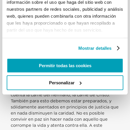
información sobre el uso que haga del sitio web con
especulación financiera, que a menudo asume
nuestros partners de redes sociales, publicidad y análisis
rasgos perjudiciales y demoledores para enteros
web, quienes pueden combinarla con otra información
sistemas económicos y sociales, exponiendo a la
pobreza a millones de hombres y mujeres; pienso
que les haya proporcionado o que hayan recopilado a
en la prostitución que cada día cosecha víctimas
partir del uso que haya hecho de sus servicios.
inocentes, sobre todo entre los más jóvenes,
robándoles el futuro; pienso en la abominable trata
de seres humanos, en los delitos y abusos contra los
Mostrar detalles
menores, en la esclavitud que todavía difunde su
horror en muchas partes del mundo, en la tragedia
frecuentemente desatendida de los emigrantes
Permitir todas las cookies
con los que se especula indignamente en la
ilegalidad» (Mensaje para la Jornada Mundial de la
Personalizar
Paz 2014, 8); e incluso, también se especula en una
«aséptica legalidad» pacifista que no tiene en
cuenta la carne del hermano, la carne de Cristo.
También para esto debemos estar preparados, y
sólidamente asentados en principios de justicia que
en nada disminuyen la caridad. No es posible
convivir en paz sin hacer nada con aquello que
corrompe la vida y atenta contra ella. A este