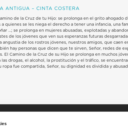
A ANTIGUA – CINTA COSTERA
amino de la Cruz de tu Hijo: se prolonga en el grito ahogado de
 a quienes se les niega el derecho a tener una infancia, una fam
oñar …; se prolonga en mujeres abusadas, explotadas y abando
ristes de los jóvenes que ven sus esperanzas futuras desgarrada
a angustia de los rostros jóvenes, nuestros amigos, que caen e
mbién hay personas que dicen que te sirven, Señor, redes de e
s. El Camino de la Cruz de su Hijo se prolonga en muchos jóven
as drogas, el alcohol, la prostitución y el tráfico, se encuentr
u ropa fue compartida, Señor, su dignidad es dividida y abusad
ies