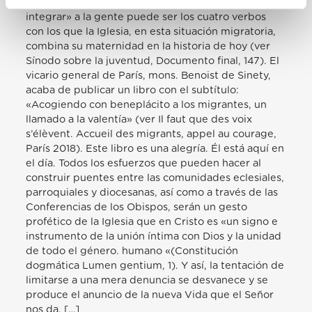
con romper. «Acoger, proteger, promover e
integrar» a la gente puede ser los cuatro verbos
con los que la Iglesia, en esta situación migratoria,
combina su maternidad en la historia de hoy (ver
Sínodo sobre la juventud, Documento final, 147). El
vicario general de París, mons. Benoist de Sinety,
acaba de publicar un libro con el subtítulo:
«Acogiendo con beneplácito a los migrantes, un
llamado a la valentía» (ver Il faut que des voix
s’élèvent. Accueil des migrants, appel au courage,
París 2018). Este libro es una alegría. Él está aquí en
el día. Todos los esfuerzos que pueden hacer al
construir puentes entre las comunidades eclesiales,
parroquiales y diocesanas, así como a través de las
Conferencias de los Obispos, serán un gesto
profético de la Iglesia que en Cristo es «un signo e
instrumento de la unión íntima con Dios y la unidad
de todo el género. humano «(Constitución
dogmática Lumen gentium, 1). Y así, la tentación de
limitarse a una mera denuncia se desvanece y se
produce el anuncio de la nueva Vida que el Señor
nos da. […]