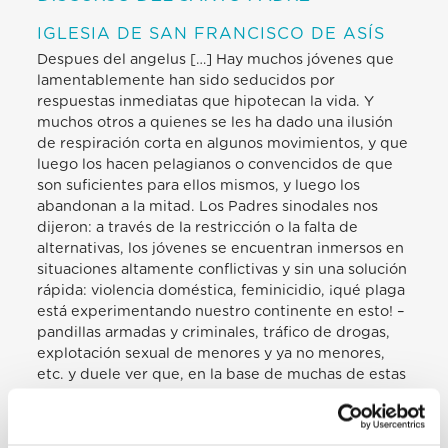
IGLESIA DE SAN FRANCISCO DE ASÍS
Despues del angelus […] Hay muchos jóvenes que
lamentablemente han sido seducidos por
respuestas inmediatas que hipotecan la vida. Y
muchos otros a quienes se les ha dado una ilusión
de respiración corta en algunos movimientos, y que
luego los hacen pelagianos o convencidos de que
son suficientes para ellos mismos, y luego los
abandonan a la mitad. Los Padres sinodales nos
dijeron: a través de la restricción o la falta de
alternativas, los jóvenes se encuentran inmersos en
situaciones altamente conflictivas y sin una solución
rápida: violencia doméstica, feminicidio, ¡qué plaga
está experimentando nuestro continente en esto! –
pandillas armadas y criminales, tráfico de drogas,
explotación sexual de menores y ya no menores,
etc. y duele ver que, en la base de muchas de estas
situaciones, hay experiencias de orfandad, el fruto
de una cultura y una sociedad que se ha «vuelto
loca» [si fue «desmadrando»] – sin una madre, las