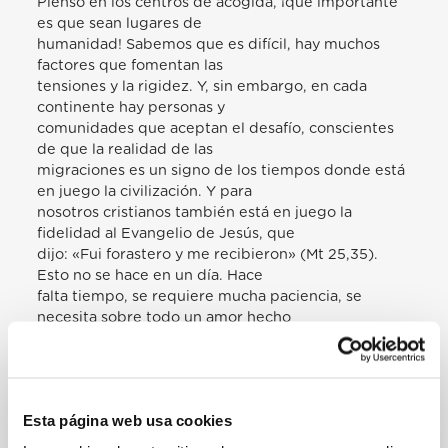
Pienso en los centros de acogida, ¡qué importante
es que sean lugares de
humanidad! Sabemos que es difícil, hay muchos
factores que fomentan las
tensiones y la rigidez. Y, sin embargo, en cada
continente hay personas y
comunidades que aceptan el desafío, conscientes
de que la realidad de las
migraciones es un signo de los tiempos donde está
en juego la civilización. Y para
nosotros cristianos también está en juego la
fidelidad al Evangelio de Jesús, que
dijo: «Fui forastero y me recibieron» (Mt 25,35).
Esto no se hace en un día. Hace
falta tiempo, se requiere mucha paciencia, se
necesita sobre todo un amor hecho
de cercanía, ternura y compasión, como es el amor
de Dios por nosotros. Pienso
que debemos decir un sentido “gracias” a quienes
han aceptado este reto aquí en
Esta página web usa cookies
Malta y han dado vida a este Centro. ¡Hagámoslo
con un aplauso, todos juntos!