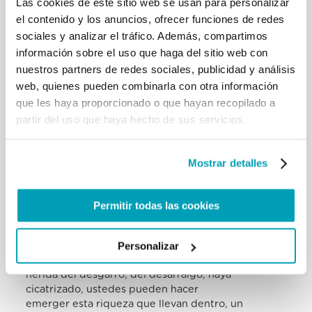
Las cookies de este sitio web se usan para personalizar
Permítanme, hermanos y hermanas, que exprese
el contenido y los anuncios, ofrecer funciones de redes
uno de mis sueños. Que ustedes
sociales y analizar el tráfico. Además, compartimos
migrantes, después de haber experimentado una
información sobre el uso que haga del sitio web con
acogida rica de humanidad y
nuestros partners de redes sociales, publicidad y análisis
fraternidad, puedan llegar a ser en primera persona
testigos y animadores de
web, quienes pueden combinarla con otra información
acogida y de fraternidad. Aquí y donde Dios quiera,
que les haya proporcionado o que hayan recopilado a
donde la Providencia guíe
partir del uso que haya hecho de sus servicios.
vuestros pasos. Este es el sueño que deseo
compartir con ustedes y que pongo en
las manos de Dios. Porque lo que es imposible para
Mostrar detalles
nosotros no es imposible para
Él. Considero muy importante que en el mundo de
hoy los migrantes se conviertan
Permitir todas las cookies
en testigos de los valores humanos esenciales para
una vida digna y fraterna. Son
Personalizar
valores que ustedes llevan dentro, que pertenecen
a sus raíces. Una vez que la
herida del desgarro, del desarraigo, haya
cicatrizado, ustedes pueden hacer
emerger esta riqueza que llevan dentro, un