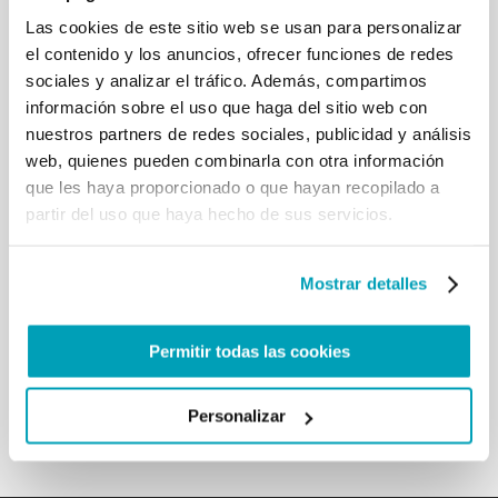
Las cookies de este sitio web se usan para personalizar
PLAZA DEL PALACIO PRESIDENCIAL DE
el contenido y los anuncios, ofrecer funciones de redes
VILNA (LITUANIA)
sociales y analizar el tráfico. Además, compartimos
[…] Durante su historia, Lituania supo hospedar,
información sobre el uso que haga del sitio web con
acoger y recibir pueblos de diversas etnias y
nuestros partners de redes sociales, publicidad y análisis
religiones. Todos han encontrado en estas tierras un
lugar para vivir: lituanos, tártaros, polacos, rusos,
web, quienes pueden combinarla con otra información
bielorrusos, ucranianos, armenios, alemanes…;
que les haya proporcionado o que hayan recopilado a
católicos, ortodoxos, protestantes, viejos creyentes,
partir del uso que haya hecho de sus servicios.
musulmanes, judíos…; han vivido juntos y en paz
hasta que llegaron las ideologías totalitarias que
quebraron la capacidad de albergar y armonizar las
Mostrar detalles
diferencias sembrando violencia y desconfianza.
Extraer fuerzas del pasado es recuperar la raíz y
mantener siempre vivo lo más auténtico y original
Permitir todas las cookies
que vive en vosotros y que os ha permitido crecer y
no su
Personalizar
Volver a los resultados