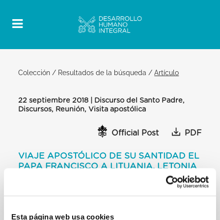
Colección
/
Resultados de la búsqueda
/
Artículo
22 septiembre 2018 | Discurso del Santo Padre,
Discursos, Reunión, Visita apostólica
Official Post
PDF
VIAJE APOSTÓLICO DE SU SANTIDAD EL
PAPA FRANCISCO A LITUANIA, LETONIA
Y ESTONIA [22-25 DE SEPTIEMBRE DE
2018] ENCUENTRO CON LAS
AUTORIDADES, LA SOCIEDAD CIVIL Y EL
CUERPO DIPLOMÁTICO DISCURSO DEL
Esta página web usa cookies
SANTO PADRE