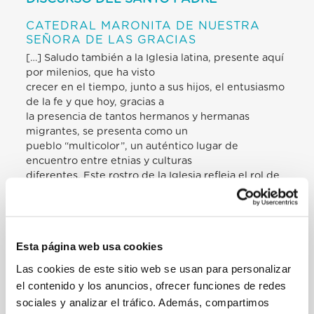
CATEDRAL MARONITA DE NUESTRA
SEÑORA DE LAS GRACIAS
[…] Saludo también a la Iglesia latina, presente aquí
por milenios, que ha visto
crecer en el tiempo, junto a sus hijos, el entusiasmo
de la fe y que hoy, gracias a
la presencia de tantos hermanos y hermanas
migrantes, se presenta como un
pueblo “multicolor”, un auténtico lugar de
encuentro entre etnias y culturas
diferentes. Este rostro de la Iglesia refleja el rol de
Chipre en el continente
europeo: una tierra de campos dorados, una isla
acariciada por las olas del mar,
pero sobre todo una historia que es cruce de
Esta página web usa cookies
pueblos y mosaico de encuentros.
Así es también la Iglesia: católica, es decir,
Las cookies de este sitio web se usan para personalizar
universal, espacio abierto en el que
el contenido y los anuncios, ofrecer funciones de redes
todos son acogidos y alcanzados por la misericordia
sociales y analizar el tráfico. Además, compartimos
de Dios y su invitación a