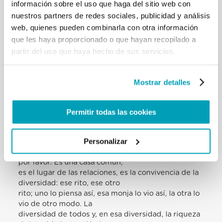
información sobre el uso que haga del sitio web con
amar. No hay ni debe haber muros en la Iglesia
nuestros partners de redes sociales, publicidad y análisis
católica. Y esto no lo olvidemos.
web, quienes pueden combinarla con otra información
Ninguno de nosotros ha sido llamado aquí para
hacer proselitismo como
que les haya proporcionado o que hayan recopilado a
predicadores, eso jamás. El proselitismo es estéril,
partir del uso que haya hecho de sus servicios.
no da vida. Todos hemos sido
llamados por la misericordia de Dios, que nunca se
cansa de llamar, nunca se
Mostrar detalles
cansa de estar cerca, nunca se cansa de perdonar.
¿Dónde están las raíces de
nuestra vocación cristiana? En la misericordia de
Permitir todas las cookies
Dios. Nunca debemos olvidar
eso. El Señor no defrauda; su misericordia no
Personalizar
defrauda. Siempre nos espera. No
hay y no debe haber muros en la Iglesia católica,
por favor. Es una casa común,
es el lugar de las relaciones, es la convivencia de la
diversidad: ese rito, ese otro
rito; uno lo piensa así, esa monja lo vio así, la otra lo
vio de otro modo. La
diversidad de todos y, en esa diversidad, la riqueza