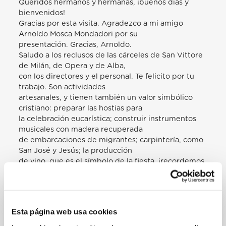
Queridos hermanos y hermanas, ¡buenos días y
bienvenidos!
Gracias por esta visita. Agradezco a mi amigo
Arnoldo Mosca Mondadori por su
presentación. Gracias, Arnoldo.
Saludo a los reclusos de las cárceles de San Vittore
de Milán, de Opera y de Alba,
con los directores y el personal. Te felicito por tu
trabajo. Son actividades
artesanales, y tienen también un valor simbólico
cristiano: preparar las hostias para
la celebración eucarística; construir instrumentos
musicales con madera recuperada
de embarcaciones de migrantes; carpintería, como
San José y Jesús; la producción
de vino, que es el símbolo de la fiesta, ¡recordemos
las bodas de Caná!…
Saludo a las personas refugiadas que realizan
trabajos de sastrería.
Saludo a las madres solteras con sus hijos.
Esta página web usa cookies
Saludo a las personas con discapacidad, que
también colaboran en la preparación