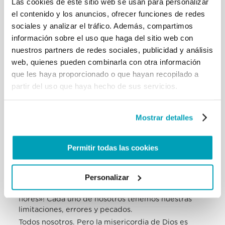
Las cookies de este sitio web se usan para personalizar
de las estrofas y los violines.
el contenido y los anuncios, ofrecer funciones de redes
Saludo a los músicos de la orquesta multiétnica, con
sociales y analizar el tráfico. Además, compartimos
los directores y el maestro
información sobre el uso que haga del sitio web con
Piovani que compuso la música para el «Violín del
nuestros partners de redes sociales, publicidad y análisis
mar».
web, quienes pueden combinarla con otra información
Saludo a las personas que han venido de España,
Brasil y Argentina, así como a los
que les haya proporcionado o que hayan recopilado a
voluntarios y colaboradores.
partir del uso que haya hecho de sus servicios.
Os doy las gracias a todos porque sois semilla de
esperanza. Con el apoyo de la
Fundación “Casa dello Spirito e delle Arti”, estás
Mostrar detalles
dando señales que se oponen a la
cultura del descarte, lamentablemente muy
extendida. En su lugar se intenta
Permitir todas las cookies
construir, con las «piedras desechadas», una casa
donde se respira un ambiente de
Personalizar
amistad social y fraternidad. No todo es fácil – lo
sabemos -, ¡no todo son «rosas y
flores»! Cada uno de nosotros tenemos nuestras
limitaciones, errores y pecados.
Todos nosotros. Pero la misericordia de Dios es