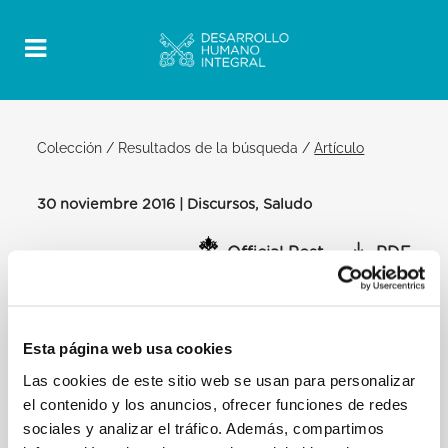
Colección
/
Resultados de la búsqueda
/
Artículo
30 noviembre 2016 | Discursos, Saludo
Official Post
PDF
SALUDO DEL SANTO PADRE FRANCIS A
LOS PARTICIPANTES EN LA
PEREGRINACIÓN DE LA POLÍTICA
Esta página web usa cookies
FRANCESA ELEGIDO EN LA REGIÓN
Las cookies de este sitio web se usan para personalizar
RHÔNE-ALPES
el contenido y los anuncios, ofrecer funciones de redes
SALA CLEMENTINA
sociales y analizar el tráfico. Además, compartimos
[…] En este sentido, la búsqueda del bien común