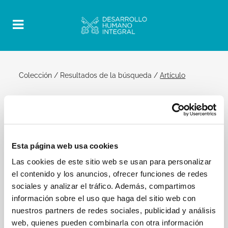
Colección
/
Resultados de la búsqueda
/
Artículo
19 marzo 2014 | Audiencia General
Official Post
PDF
Esta página web usa cookies
PAPA FRANCISCO AUDIENCIA GENERAL
Las cookies de este sitio web se usan para personalizar
PLAZA DE SAN PEDRO
el contenido y los anuncios, ofrecer funciones de redes
[…] No olvidemos que la custodia atenta de la vida
sociales y analizar el tráfico. Además, compartimos
del Niño comportó también el exilio en Egipto, la
información sobre el uso que haga del sitio web con
dura experiencia de vivir como refugiados —José
nuestros partners de redes sociales, publicidad y análisis
fue un refugiado, con María y Jesús— para escapar
web, quienes pueden combinarla con otra información
de la amenaza de Herodes.[…]