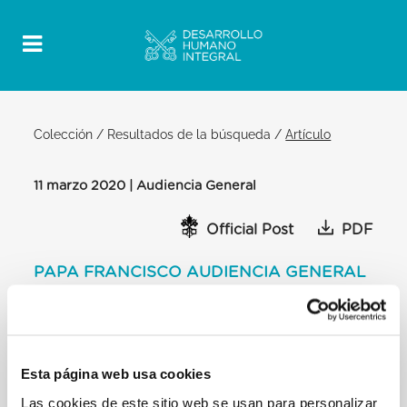
Colección
/
Resultados de la búsqueda
/
Artículo
11 marzo 2020 | Audiencia General
Official Post
PDF
PAPA FRANCISCO AUDIENCIA GENERAL
BIBLIOTECA DEL PALACIO APOSTÓLICO
[…] En este momento, me gustaría abordar a todos
los enfermos que tienen el virus y que padecen la
enfermedad, y a muchos que sufren incertidumbres
Esta página web usa cookies
sobre sus enfermedades. Agradezco sinceramente
Las cookies de este sitio web se usan para personalizar
al personal del hospital, los médicos, las enfermeras