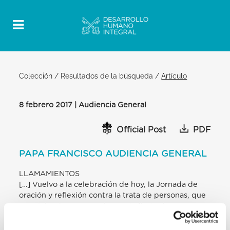
Colección
/
Resultados de la búsqueda
/
Artículo
8 febrero 2017 | Audiencia General
Official Post
PDF
PAPA FRANCISCO AUDIENCIA GENERAL
LLAMAMIENTOS
[…] Vuelvo a la celebración de hoy, la Jornada de
oración y reflexión contra la trata de personas, que
se celebra hoy porque hoy es la fiesta de santa
Josefina Bakhita [muestra un folleto que habla de
ella]. Esta chica esclavizada en África, explotada,