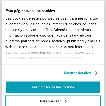
humillada, no perdió la esperanza y llevó adelante
la fe, y terminó llegando como migrante a Europa.
Esta página web usa cookies
Y allí ella sintió la llamada del Señor y se hizo
Las cookies de este sitio web se usan para personalizar
religiosa. Recemos a santa Josefina Bakhita por
el contenido y los anuncios, ofrecer funciones de redes
todos los migrantes, los refugiados, los explotados
que sufren mucho, mucho.
sociales y analizar el tráfico. Además, compartimos
Y hablado de migrantes expulsados, explotados, yo
información sobre el uso que haga del sitio web con
quisiera rezar con vosotros, hoy, de forma especial
nuestros partners de redes sociales, publicidad y análisis
por nuestros hermanos y hermanas rohinyás:
web, quienes pueden combinarla con otra información
expulsados de Myanmar, van de una parte a otra
que les haya proporcionado o que hayan recopilado a
porque no les quieren… Es gente buena, gente
partir del uso que haya hecho de sus servicios.
pacífica. ¡No son cristianos, son buenos, son
hermanos y hermanas nuestros! Sufren desde hace
años. Han sido torturados, asesinados,
Mostrar detalles
sencillamente porque llevan adelante sus
tradiciones, su fe musulmana. Rezamos por ellos.
Os invito a rezar por ellos a nuestro Padre que está
Permitir todas las cookies
en los Cielos, todos juntos, por nuestros hermanos y
hermanas rohinyás. [Oración del Padre Nuestro]
Santa Josefina Bakhita – reza por nosotros. ¡Y un
Personalizar
aplauso a santa Josefina Bakhita!