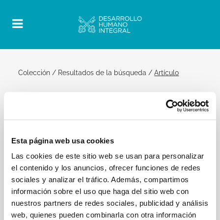
Colección
/
Resultados de la búsqueda
/
Artículo
10 junio 2015 | Audiencia General
Official Post
PDF
Esta página web usa cookies
PAPA FRANCISCO AUDIENCIA GENERAL
Las cookies de este sitio web se usan para personalizar
Saluti:
el contenido y los anuncios, ofrecer funciones de redes
sociales y analizar el tráfico. Además, compartimos
[…] Extiendo una cordial bienvenida a los fieles de
la lengua italiana. En particular, saludo a […] los
información sobre el uso que haga del sitio web con
refugiados cristianos de Ghana y Nigeria, invitados
nuestros partners de redes sociales, publicidad y análisis
de la Cooperativa Auxilium di Potenza. Les deseo a
web, quienes pueden combinarla con otra información