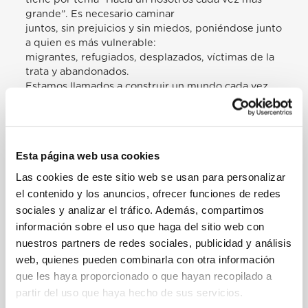
grande”. Es necesario caminar
juntos, sin prejuicios y sin miedos, poniéndose junto
a quien es más vulnerable:
migrantes, refugiados, desplazados, víctimas de la
trata y abandonados.
Estamos llamados a construir un mundo cada vez
más inclusivo, que no excluya
a nadie.
Me uno a quienes, en las distintas partes del
mundo, están celebrando esta
Esta página web usa cookies
Jornada; saludo a los fieles reunidos en Loreto por
la iniciativa de la Conferencia
Las cookies de este sitio web se usan para personalizar
Episcopal Italiana a favor de los migrantes y de los
el contenido y los anuncios, ofrecer funciones de redes
refugiados. Saludo y doy las
sociales y analizar el tráfico. Además, compartimos
gracias a las diferentes comunidades étnicas
información sobre el uso que haga del sitio web con
presentes aquí en la plaza con sus
nuestros partners de redes sociales, publicidad y análisis
banderas; saludo a los representantes del proyecto
web, quienes pueden combinarla con otra información
“APRI” de la Caritas Italiana;
como también a la Oficina Migrantes de la Diócesis
que les haya proporcionado o que hayan recopilado a
de Roma y el Centro Astalli.
partir del uso que haya hecho de sus servicios.
¡Gracias a todos por vuestro compromiso generoso!