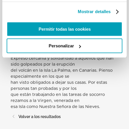
Y antes de dejar la plaza, os invito a acercaos a ese
monumento allí —donde
Mostrar detalles
está el cardenal Czerny—: la barca con los
inmigrantes, y a deteneos sobre la
mirada de esas personas y a acoger en esa mirada
Permitir todas las cookies
la esperanza que hoy tiene
cada inmigrante de empezar de nuevo a vivir. Id
Personalizar
allí, ved ese monumento. No
cerremos las puertas a su esperanza.
Expreso cercanía y solidaridad a aquellos que han
sido golpeados por la erupción
del volcán en la Isla La Palma, en Canarias. Pienso
especialmente en los que se
han visto obligados a dejar sus casas. Por estas
personas tan probadas y por los
que están trabajando en las tareas de socorro
rezamos a la Virgen, venerada en
esa Isla como Nuestra Señora de las Nieves.
Volver a los resultados