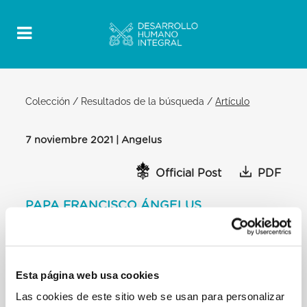
Colección
/
Resultados de la búsqueda
/
Artículo
7 noviembre 2021 | Angelus
Official Post
PDF
PAPA FRANCISCO ÁNGELUS
PLAZA DE SAN PEDRO
Después del Ángelus:
Queridos hermanos y hermanas:
Esta página web usa cookies
Sigo con preocupación las noticias que llegan
desde la región del Cuerno de
Las cookies de este sitio web se usan para personalizar
África, en particular de Etiopía, sacudida por un