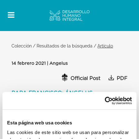
Colección
/
Resultados de la búsqueda
/
Artículo
14 febrero 2021 | Angelus
Official Post
PDF
PAPA FRANCISCO: ÁNGELUS
PLAZA DE SAN PEDRO
Despúes del Ángelus
Queridos hermanos y hermanas:
Esta página web usa cookies
Siempre miro con gratitud el compromiso de
Las cookies de este sitio web se usan para personalizar
aquellos que colaboran en favor de los migrantes. A