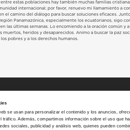
: entre estas poblaciones hay también muchas familias cristiana
munidad internacional; por favor, renuevo mi llamamiento a c
en el camino del diálogo para buscar soluciones eficaces. Jun
Región Panamazónica, especialmente los ecuatorianos, sigo co
en las últimas semanas. Lo encomiendo a la oración común y a 
os muertos, heridos y desaparecidos. Animo a buscar la paz soci
 los pobres y a los derechos humanos.
ies
web se usan para personalizar el contenido y los anuncios, ofrec
el tráfico. Además, compartimos información sobre el uso que ha
edes sociales, publicidad y análisis web, quienes pueden combin
INICIO
HISTORIAS
RECURSOS