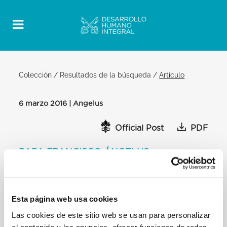
Colección
/
Resultados de la búsqueda
/
Artículo
6 marzo 2016 | Angelus
Official Post
PDF
PAPA FRANCISCO ÁNGELUS
PLAZA DE SAN PEDRO IV DOMINGO DE
CUARESMA
Después del Ángelus
Esta página web usa cookies
Queridos hermanos y hermanas:
Las cookies de este sitio web se usan para personalizar
[…] Como signo concreto de compromiso por la paz
el contenido y los anuncios, ofrecer funciones de redes