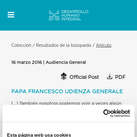
Colección
/
Resultados de la búsqueda
/
Artículo
16 marzo 2016 | Audiencia General
Official Post
PDF
PAPA FRANCESCO UDIENZA GENERALE
[…] También nosotros podemos vivir a veces algún
tipo de exilio, cuando la soledad, el sufrimiento, la
muerte, nos hace pensar que hemos sido
abandonados por Dios. Cuántas veces hemos
escuchado estas palabras: «Dios se ha olvidado de
Esta página web usa cookies
mí». Son personas que sufren y se sienten