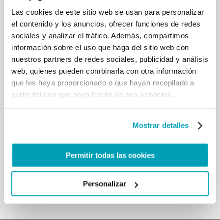
abandonadas. Y ¡cuántos de nuestros hermanos
Las cookies de este sitio web se usan para personalizar
están viviendo en este tiempo una real y dramática
el contenido y los anuncios, ofrecer funciones de redes
situación de exilio, lejos de su tierra natal, con los
sociales y analizar el tráfico. Además, compartimos
ojos todavía entre los escombros de sus casas, en el
información sobre el uso que haga del sitio web con
corazón el miedo y, a menudo, por desgracia, el
nuestros partners de redes sociales, publicidad y análisis
dolor por la pérdida de seres queridos ! En estos
casos uno puede preguntarse: ¿dónde está Dios?
web, quienes pueden combinarla con otra información
¿Cómo es posible que tanto sufrimiento pueda
que les haya proporcionado o que hayan recopilado a
golpear a hombres, mujeres y niños inocentes? Y
partir del uso que haya hecho de sus servicios.
cuando tratan de entrar en algún otro lugar les
cierran la puerta. Están ahí, en la frontera debido a
que muchas puertas y muchos corazones están
Mostrar detalles
cerrados. Los migrantes de hoy que sufren el frío,
sin comida y que no pueden entrar, no se sienten
acogidos. ¡Me encanta ver a las naciones, los
Permitir todas las cookies
gobernantes que abren el corazón y abren las
puertas! […]
Personalizar
Volver a los resultados