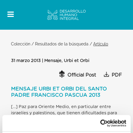
Colección
/
Resultados de la búsqueda
/
Artículo
31 marzo 2013 | Mensaje, Urbi et Orbi
Official Post
PDF
MENSAJE URBI ET ORBI DEL SANTO
PADRE FRANCISCO PASCUA 2013
[…] Paz para Oriente Medio, en particular entre
israelíes y palestinos, que tienen dificultades para
encontrar el camino de la concordia, para que
reanuden las negociaciones con determinación y
disponibilidad, con el fin de poner fin a un conflicto