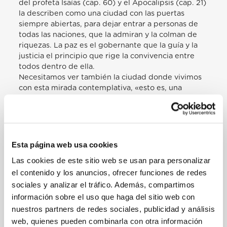
del profeta Isaías (cap. 60) y el Apocalipsis (cap. 21)
la describen como una ciudad con las puertas
siempre abiertas, para dejar entrar a personas de
todas las naciones, que la admiran y la colman de
riquezas. La paz es el gobernante que la guía y la
justicia el principio que rige la convivencia entre
todos dentro de ella.
Necesitamos ver también la ciudad donde vivimos
con esta mirada contemplativa, «esto es, una
mirada de fe que descubra al Dios que habita en
sus hogares, en sus calles, en sus plazas
[promoviendo] la solidaridad, la fraternidad, el
deseo de bien, de verdad, de justicia»[10]; en otras
palabras, realizando la promesa de la paz.
Esta página web usa cookies
Observando a los migrantes y a los refugiados, esta
Las cookies de este sitio web se usan para personalizar
mirada sabe descubrir que no llegan con las manos
el contenido y los anuncios, ofrecer funciones de redes
vacías: traen consigo la riqueza de su valentía, su
capacidad, sus energías y sus aspiraciones, y por
sociales y analizar el tráfico. Además, compartimos
supuesto los tesoros de su propia cultura,
información sobre el uso que haga del sitio web con
enriqueciendo así la vida de las naciones que los
nuestros partners de redes sociales, publicidad y análisis
acogen. Esta mirada sabe también descubrir la
web, quienes pueden combinarla con otra información
creatividad, la tenacidad y el espíritu de sacrificio