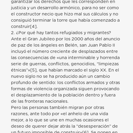
garantizar los derechos que les corresponden en
justicia y un desarrollo armónico, para no ser como
el constructor necio que hizo mal sus cálculos y no
consiguió terminar la torre que había comenzado a
construir[4].
2. ¿Por qué hay tantos refugiados y migrantes?
Ante el Gran Jubileo por los 2000 años del anuncio
de paz de los ángeles en Belén, san Juan Pablo II
incluyó el número creciente de desplazados entre
las consecuencias de «una interminable y horrenda
serie de guerras, conflictos, genocidios, “limpiezas
étnicas”»[5], que habían marcado el siglo XX. En el
nuevo siglo no se ha producido aún un cambio
profundo de sentido: los conflictos armados y otras
formas de violencia organizada siguen provocando
el desplazamiento de la población dentro y fuera
de las fronteras nacionales.
Pero las personas también migran por otras
razones, ante todo por «el anhelo de una vida
mejor, a lo que se une en muchas ocasiones el
deseo de querer dejar atrás la “desesperación” de
un futuro imposible de construir»[6]. Se ponen en