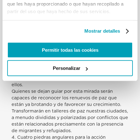
que les haya proporcionado o que hayan recopilado a
de incontables personas, familias y comunidades
partir del uso que haya hecho de sus servicios.
que, en todos los rincones del mundo, abren sus
puertas y sus corazones a los migrantes y
refugiados, incluso cuando los recursos no son
Mostrar detalles
abundantes.
Por último, esta mirada contemplativa sabe guiar el
discernimiento de los responsables del bien
Permitir todas las cookies
público, con el fin de impulsar las políticas de
acogida al máximo de lo que «permita el verdadero
bien de su comunidad»[11], es decir, teniendo en
Personalizar
cuenta las exigencias de todos los miembros de la
única familia humana y del bien de cada uno de
ellos.
Quienes se dejan guiar por esta mirada serán
capaces de reconocer los renuevos de paz que
están ya brotando y de favorecer su crecimiento.
Transformarán en talleres de paz nuestras ciudades,
a menudo divididas y polarizadas por conflictos que
están relacionados precisamente con la presencia
de migrantes y refugiados.
4. Cuatro piedras angulares para la acción