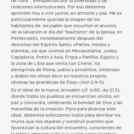
de color”, enriquecido por la diversidad y las
relaciones interculturales. Por eso debemos
aprender hoy a vivir juntos, en armonía y paz. Me es
particularmente querida la imagen de los
habitantes de Jerusalén que escuchan el anuncio
de la salvación el día del “bautismo” de la Iglesia, en
Pentecostés, inmediatamente después del
descenso del Espíritu Santo: «Partos, medos y
elamitas, los que vivimos en Mesopotamia, Judea,
Capadocia, Ponto y Asia, Frigia y Panfilia, Egipto y
la zona de Libia que limita con Cirene, los
peregrinos de Roma, judíos y prosélitos, cretenses
y árabes les oímos decir en nuestros propios
idiomas las grandezas de Dios» (
Hch
2,9-11).
Es el ideal de la nueva Jerusalén (cf.
Is
60;
Ap
21,3),
donde todos los pueblos se encuentran unidos, en
paz y concordia, celebrando la bondad de Dios y las
maravillas de la creación. Pero para alcanzar este
ideal, debemos esforzarnos todos para derribar los
muros que nos separan y construir puentes que
favorezcan la cultura del encuentro, conscientes de