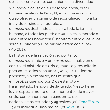
de su ser uno y trino, comunión en la diversidad.
Y cuando, a causa de su desobediencia, el ser
humano se alejó de Dios, Él, en su misericordia,
quiso ofrecer un camino de reconciliación, no a los
individuos, sino a un pueblo, a
un
nosotros
destinado a incluir a toda la familia
humana, a todos los pueblos: «¡Esta es la morada de
Dios entre los hombres! Él habitará entre ellos, ellos
serán su pueblo y Dios mismo estará con ellos»
(
Ap
21,3).
La historia de la salvación ve, por tanto,
un
nosotros
al inicio y un
nosotros
al final, y en el
centro, el misterio de Cristo, muerto y resucitado
para «que todos sean uno» (
Jn
17,21). El tiempo
presente, sin embargo, nos muestra que
el
nosotros
querido por Dios está roto y
fragmentado, herido y desfigurado. Y esto tiene
lugar especialmente en los momentos de mayor
crisis, como ahora por la pandemia. Los
nacionalismos cerrados y agresivos (cf.
Fratelli tutti
,
11) y el individualismo radical (cf.
ibíd
.
, 105)