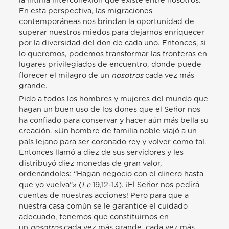
la íntima interconexión que existe entre nosotros.
En esta perspectiva, las migraciones
contemporáneas nos brindan la oportunidad de
superar nuestros miedos para dejarnos enriquecer
por la diversidad del don de cada uno. Entonces, si
lo queremos, podemos transformar las fronteras en
lugares privilegiados de encuentro, donde puede
florecer el milagro de un
nosotros
cada vez más
grande.
Pido a todos los hombres y mujeres del mundo que
hagan un buen uso de los dones que el Señor nos
ha confiado para conservar y hacer aún más bella su
creación. «Un hombre de familia noble viajó a un
país lejano para ser coronado rey y volver como tal.
Entonces llamó a diez de sus servidores y les
distribuyó diez monedas de gran valor,
ordenándoles: “Hagan negocio con el dinero hasta
que yo vuelva”» (
Lc
19,12-13). ¡El Señor nos pedirá
cuentas de nuestras acciones! Pero para que a
nuestra casa común se le garantice el cuidado
adecuado, tenemos que constituirnos en
un
nosotros
cada vez más grande, cada vez más