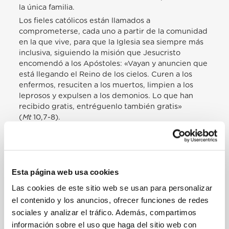
la única familia.
Los fieles católicos están llamados a
comprometerse, cada uno a partir de la comunidad
en la que vive, para que la Iglesia sea siempre más
inclusiva, siguiendo la misión que Jesucristo
encomendó a los Apóstoles: «Vayan y anuncien que
está llegando el Reino de los cielos. Curen a los
enfermos, resuciten a los muertos, limpien a los
leprosos y expulsen a los demonios. Lo que han
recibido gratis, entréguenlo también gratis»
(
Mt
10,7-8).
Hoy la Iglesia está llamada a salir a las calles de las
periferias existenciales para curar a quien está
herido y buscar a quien está perdido, sin prejuicios
o miedos, sin proselitismo, pero dispuesta a
Esta página web usa cookies
ensanchar el espacio de su tienda para acoger a
todos. Entre los habitantes de las periferias
Las cookies de este sitio web se usan para personalizar
encontraremos a muchos migrantes y refugiados,
el contenido y los anuncios, ofrecer funciones de redes
desplazados y víctimas de la trata, a quienes el
sociales y analizar el tráfico. Además, compartimos
Señor quiere que se les manifieste su amor y que se
información sobre el uso que haga del sitio web con
les anuncie su salvación. «Los flujos migratorios