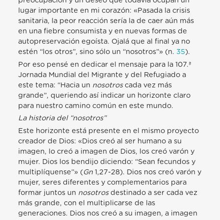
preocupación y un deseo que todavía ocupan un
lugar importante en mi corazón: «Pasada la crisis
sanitaria, la peor reacción sería la de caer aún más
en una fiebre consumista y en nuevas formas de
autopreservación egoísta. Ojalá que al final ya no
estén “los otros”, sino sólo un “nosotros”» (n.
35
).
Por eso pensé en dedicar el mensaje para la 107.ª
Jornada Mundial del Migrante y del Refugiado a
este tema: “Hacia un
nosotros
cada vez más
grande”, queriendo así indicar un horizonte claro
para nuestro camino común en este mundo.
La historia del “nosotros”
Este horizonte está presente en el mismo proyecto
creador de Dios: «Dios creó al ser humano a su
imagen, lo creó a imagen de Dios, los creó varón y
mujer. Dios los bendijo diciendo: “Sean fecundos y
multiplíquense”» (
Gn
1,27-28). Dios nos creó varón y
mujer, seres diferentes y complementarios para
formar juntos un
nosotros
destinado a ser cada vez
más grande, con el multiplicarse de las
generaciones. Dios nos creó a su imagen, a imagen