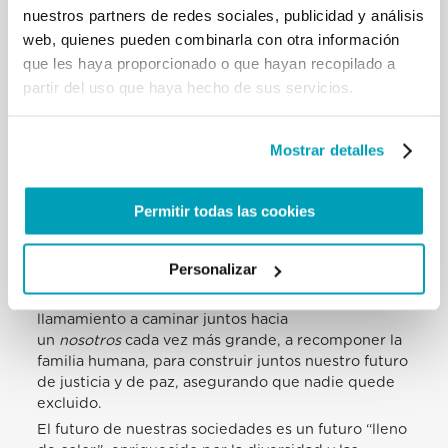
nuestros partners de redes sociales, publicidad y análisis
contemporáneos constituyen una nueva “frontera”
misionera, una ocasión privilegiada para anunciar a
web, quienes pueden combinarla con otra información
Jesucristo y su Evangelio sin moverse del propio
que les haya proporcionado o que hayan recopilado a
ambiente, de dar un testimonio concreto de la fe
partir del uso que haya hecho de sus servicios.
cristiana en la caridad y en el profundo respeto por
otras expresiones religiosas. El encuentro con los
migrantes y refugiados de otras confesiones y
Mostrar detalles
religiones es un terreno fértil para el desarrollo de
un diálogo ecuménico e interreligioso sincero y
enriquecedor» (
Discurso a los Responsables
Permitir todas las cookies
Nacionales de la Pastoral de Migraciones
, 22 de
septiembre de 2017).
Personalizar
Un mundo cada vez más inclusivo
A todos los hombres y mujeres del mundo dirijo mi
llamamiento a caminar juntos hacia
un
nosotros
cada vez más grande, a recomponer la
familia humana, para construir juntos nuestro futuro
de justicia y de paz, asegurando que nadie quede
excluido.
El futuro de nuestras sociedades es un futuro “lleno