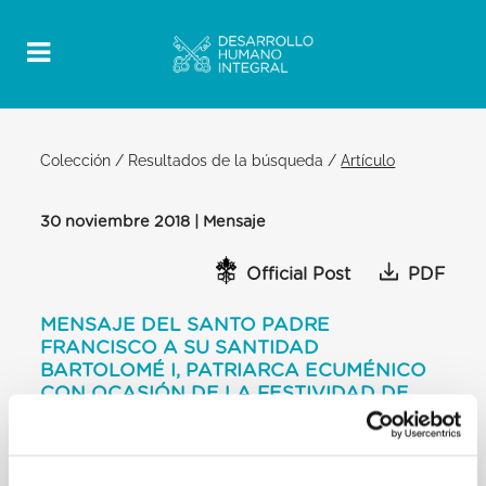
Colección
/
Resultados de la búsqueda
/
Artículo
30 noviembre 2018 | Mensaje
Official Post
PDF
MENSAJE DEL SANTO PADRE
FRANCISCO A SU SANTIDAD
BARTOLOMÉ I, PATRIARCA ECUMÉNICO
CON OCASIÓN DE LA FESTIVIDAD DE
SAN ANDRÉS
[…] Nuestras Iglesias han salvaguardado la tradición
apostólica con gran cuidado, junto con las