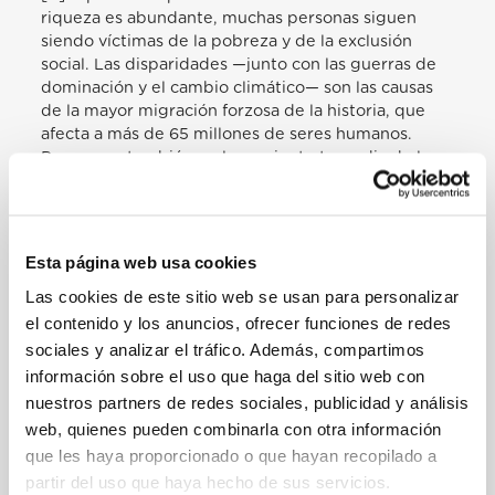
riqueza es abundante, muchas personas siguen
siendo víctimas de la pobreza y de la exclusión
social. Las disparidades —junto con las guerras de
dominación y el cambio climático— son las causas
de la mayor migración forzosa de la historia, que
afecta a más de 65 millones de seres humanos.
Pensemos también en la creciente tragedia de las
nuevas esclavitudes en las formas de trabajo
forzado, de prostitución, de tráfico de órganos, que
son verdaderos crímenes contra la humanidad. Es
alarmante y sintomático que hoy el cuerpo humano
Esta página web usa cookies
se compre y se venda, como si fuera una mercancía.
Las cookies de este sitio web se usan para personalizar
Hace casi cien años, el Papa Pío XI preveía la
afirmación de estas desigualdades e inequidades
el contenido y los anuncios, ofrecer funciones de redes
como resultado de una dictadura económica
sociales y analizar el tráfico. Además, compartimos
mundial a la que llamó “imperialismo internacional
información sobre el uso que haga del sitio web con
del dinero” (Enc. Quadragesimo Anno, 15 de mayo
nuestros partners de redes sociales, publicidad y análisis
de 1931, 109). Y fue Pablo VI quien denunció, casi
web, quienes pueden combinarla con otra información
cincuenta años después, la “forma nueva y abusiva
que les haya proporcionado o que hayan recopilado a
de dominio económico en el ámbito social, cultural
partir del uso que haya hecho de sus servicios.
e incluso político” (Carta. Ap. Octogesima