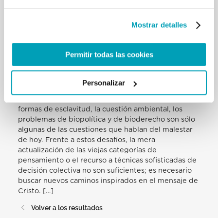
Adveniens, 14 de mayo, 1971, 44). […]
El siglo XV fue el siglo del primer Humanismo; a
Mostrar detalles
principios del siglo XXI se advierte cada vez más
fuerte la necesidad de un nuevo humanismo.
Entonces fue la transición del feudalismo a la
Permitir todas las cookies
sociedad moderna el motor decisivo del cambio.
Hoy, es un pasaje de época igualmente radical: de
la sociedad moderna a la posmoderna. El aumento
Personalizar
endémico de las desigualdades sociales, el tema de
la migración, los conflictos de identidad, las nuevas
formas de esclavitud, la cuestión ambiental, los
problemas de biopolítica y de bioderecho son sólo
algunas de las cuestiones que hablan del malestar
de hoy. Frente a estos desafíos, la mera
actualización de las viejas categorías de
pensamiento o el recurso a técnicas sofisticadas de
decisión colectiva no son suficientes; es necesario
buscar nuevos caminos inspirados en el mensaje de
Cristo. […]
Volver a los resultados