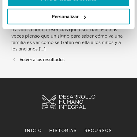
pensemos también en los demás «exiliados»: yo les
llamaría «exiliados ocultos», esos exiliados que
Personalizar
pueden encontrarse en el seno de las familias
mismas: los ancianos, por ejemplo, que a veces son
tratados como presencias que estorban. Muchas
veces pienso que un signo para saber cómo va una
familia es ver cómo se tratan en ella a los niños y a
los ancianos.[…]
Volver a los resultados
INICIO
HISTORIAS
RECURSOS