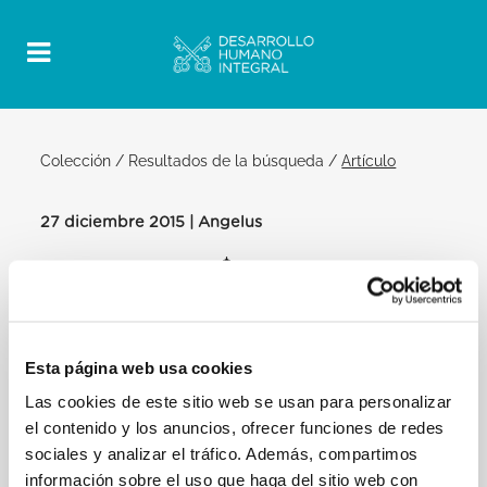
Colección
/
Resultados de la búsqueda
/
Artículo
27 diciembre 2015 | Angelus
Official Post
PDF
FIESTA DE LA SAGRADA FAMILIA DE
NAZARET PAPA FRANCISCO ÁNGELUS
Esta página web usa cookies
PLAZA DE SAN PEDRO
Las cookies de este sitio web se usan para personalizar
Después del Ángelus
el contenido y los anuncios, ofrecer funciones de redes
Queridos hermanos y hermanas:
sociales y analizar el tráfico. Además, compartimos
Mi pensamiento se dirige en este momento a los
información sobre el uso que haga del sitio web con
numerosos emigrantes cubanos que se encuentran