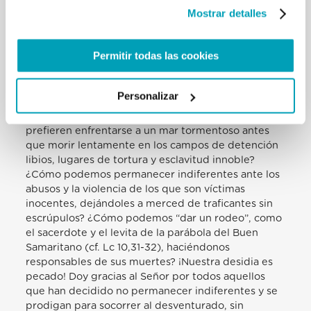
Mostrar detalles
decidido mostrar aquí este chaleco salvavidas,
“crucificado” en esta cruz, para recordarnos que
debemos tener los ojos abiertos, tener el corazón
Permitir todas las cookies
abierto, para recordar a todos el compromiso
imperativo de salvar toda vida humana, un deber
moral que une a los creyentes y a los no creyentes.
Personalizar
¿Cómo podemos dejar de escuchar el grito
desesperado de tantos hermanos y hermanas que
prefieren enfrentarse a un mar tormentoso antes
que morir lentamente en los campos de detención
libios, lugares de tortura y esclavitud innoble?
¿Cómo podemos permanecer indiferentes ante los
abusos y la violencia de los que son víctimas
inocentes, dejándoles a merced de traficantes sin
escrúpulos? ¿Cómo podemos “dar un rodeo”, como
el sacerdote y el levita de la parábola del Buen
Samaritano (cf. Lc 10,31-32), haciéndonos
responsables de sus muertes? ¡Nuestra desidia es
pecado! Doy gracias al Señor por todos aquellos
que han decidido no permanecer indiferentes y se
prodigan para socorrer al desventurado, sin