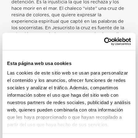
detención. Es la injusticia la que los rechaza y los
hace morir en el mar. El chaleco “viste” una cruz de
resina de colores, que quiere expresar la
experiencia espiritual que capté en las palabras de
los socorristas. En Jesucristo la cruz es fuente de la
salvación, «necedad para los que se pierden ―dice
san Pablo― más para los que se salvan ―para
nosotros― es fuerza de Dios» (1Cor 1,18). En la
tradición cristiana la cruz es un símbolo de
sufrimiento y sacrificio y, al mismo tiempo, de
Esta página web usa cookies
redención y salvación. Esta cruz es transparente:
Las cookies de este sitio web se usan para personalizar
representa un desafío para mirar con más atención
y buscar siempre la verdad. La cruz es
el contenido y los anuncios, ofrecer funciones de redes
luminiscente: quiere alentar nuestra fe en la
sociales y analizar el tráfico. Además, compartimos
resurrección, el triunfo de Cristo sobre la muerte.
información sobre el uso que haga del sitio web con
También el emigrante desconocido, que murió con
nuestros partners de redes sociales, publicidad y análisis
la esperanza de una nueva vida, comparte esta
web, quienes pueden combinarla con otra información
victoria. Los socorristas me contaron cómo están
que les haya proporcionado o que hayan recopilado a
aprendiendo humanidad de las personas que
partir del uso que haya hecho de sus servicios.
logran salvar. Me revelaron cómo en cada misión
redescubren la belleza de ser una gran familia
humana, unida en la fraternidad universal. He