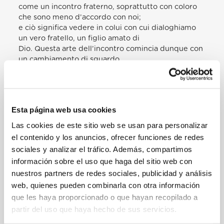
come un incontro fraterno, soprattutto con coloro
che sono meno d’accordo con noi;
e ciò significa vedere in colui con cui dialoghiamo
un vero fratello, un figlio amato di
Dio. Questa arte dell’incontro comincia dunque con
un cambiamento di sguardo
sull’altro, con un accogliere e rispettare senza
condizioni la sua persona. Se tale
cambiamento del cuore non avviene, la politica
rischia di trasformarsi in un
Esta página web usa cookies
confronto spesso violento per far trionfare le
proprie idee, in una ricerca di interessi
Las cookies de este sitio web se usan para personalizar
particolari piuttosto che del bene comune, contro il
el contenido y los anuncios, ofrecer funciones de redes
principio che “l’unità prevale sul
sociales y analizar el tráfico. Además, compartimos
conflitto” (cfr Evangelii gaudium, 226-230).
información sobre el uso que haga del sitio web con
Dal punto di vista cristiano, la politica è anche
nuestros partners de redes sociales, publicidad y análisis
riflessione, cioè formulazione di un
web, quienes pueden combinarla con otra información
progetto comune. Un uomo politico del XVIII
secolo, Edmund Burke, spiegava così
que les haya proporcionado o que hayan recopilado a
agli elettori di Bristol che non avrebbe potuto
partir del uso que haya hecho de sus servicios.
limitarsi a difendere i loro interessi