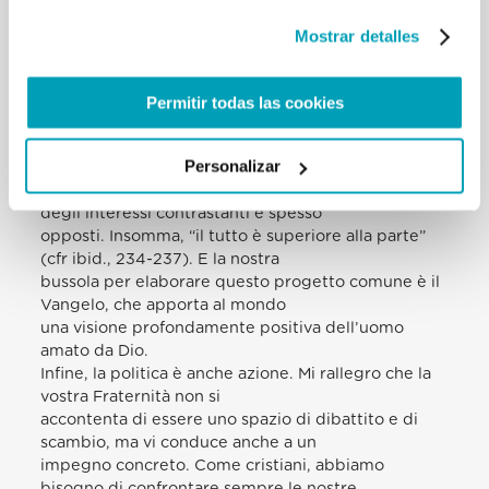
particolari, ma che sarebbe stato piuttosto inviato,
a loro nome, per elaborare con
Mostrar detalles
gli altri membri del Parlamento una visione per il
bene dell’intero Paese, per il bene
comune. Come cristiani, comprendiamo che la
Permitir todas las cookies
politica, oltre che attraverso
l’incontro, si porta avanti con una riflessione
Personalizar
comune, alla ricerca di questo bene
generale, e non semplicemente con il confronto
degli interessi contrastanti e spesso
opposti. Insomma, “il tutto è superiore alla parte”
(cfr ibid., 234-237). E la nostra
bussola per elaborare questo progetto comune è il
Vangelo, che apporta al mondo
una visione profondamente positiva dell’uomo
amato da Dio.
Infine, la politica è anche azione. Mi rallegro che la
vostra Fraternità non si
accontenta di essere uno spazio di dibattito e di
scambio, ma vi conduce anche a un
impegno concreto. Come cristiani, abbiamo
bisogno di confrontare sempre le nostre