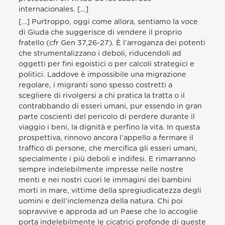
internacionales. […]
[…] Purtroppo, oggi come allora, sentiamo la voce
di Giuda che suggerisce di vendere il proprio
fratello (cfr Gen 37,26-27). È l’arroganza dei potenti
che strumentalizzano i deboli, riducendoli ad
oggetti per fini egoistici o per calcoli strategici e
politici. Laddove è impossibile una migrazione
regolare, i migranti sono spesso costretti a
scegliere di rivolgersi a chi pratica la tratta o il
contrabbando di esseri umani, pur essendo in gran
parte coscienti del pericolo di perdere durante il
viaggio i beni, la dignità e perfino la vita. In questa
prospettiva, rinnovo ancora l’appello a fermare il
traffico di persone, che mercifica gli esseri umani,
specialmente i più deboli e indifesi. E rimarranno
sempre indelebilmente impresse nelle nostre
menti e nei nostri cuori le immagini dei bambini
morti in mare, vittime della spregiudicatezza degli
uomini e dell’inclemenza della natura. Chi poi
sopravvive e approda ad un Paese che lo accoglie
porta indelebilmente le cicatrici profonde di queste