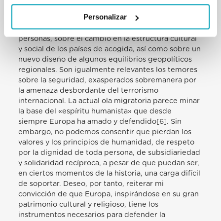
los flujos y sus inevitables problemas asociados han
Personalizar
surgido muchos interrogantes acerca de las
posibilidades reales de acogida y adaptación de las
personas, sobre el cambio en la estructura cultural
y social de los países de acogida, así como sobre un
nuevo diseño de algunos equilibrios geopolíticos
regionales. Son igualmente relevantes los temores
sobre la seguridad, exasperados sobremanera por
la amenaza desbordante del terrorismo
internacional. La actual ola migratoria parece minar
la base del «espíritu humanista» que desde
siempre Europa ha amado y defendido[6]. Sin
embargo, no podemos consentir que pierdan los
valores y los principios de humanidad, de respeto
por la dignidad de toda persona, de subsidiariedad
y solidaridad recíproca, a pesar de que puedan ser,
en ciertos momentos de la historia, una carga difícil
de soportar. Deseo, por tanto, reiterar mi
convicción de que Europa, inspirándose en su gran
patrimonio cultural y religioso, tiene los
instrumentos necesarios para defender la