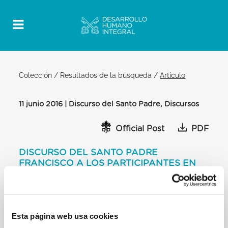
Colección
/
Resultados de la búsqueda
/
Artículo
11 junio 2016 | Discurso del Santo Padre, Discursos
Official Post
PDF
DISCURSO DEL SANTO PADRE
FRANCISCO A LOS PARTICIPANTES EN
UN CONGRESO PARA PERSONAS
DISCAPACITADAS, ORGANIZADO POR LA
CONFERENCIA EPISCOPAL ITALIANA
AULA PABLO VI
Esta página web usa cookies
Queridos hermanos y hermanas: