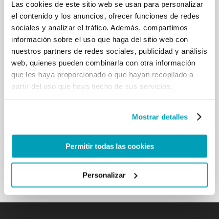
Las cookies de este sitio web se usan para personalizar
[…] También en este ámbito es decisiva la
el contenido y los anuncios, ofrecer funciones de redes
implicación de las familias, que piden ser no sólo
sociales y analizar el tráfico. Además, compartimos
acogidas, sino estimuladas y alentadas. Que
información sobre el uso que haga del sitio web con
nuestras comunidades cristianas sean «casas»
nuestros partners de redes sociales, publicidad y análisis
donde el sufrimiento encuentre com-pasión, donde
web, quienes pueden combinarla con otra información
cada familia con su carga de dolor y fatiga pueda
que les haya proporcionado o que hayan recopilado a
sentirse comprendida y respetada en su dignidad.
Como expresé en la exhortación apostólica Amoris
partir del uso que haya hecho de sus servicios.
laetitia, «la atención dedicada tanto a los migrantes
como a las personas con discapacidades es un
signo del Espíritu. Porque ambas situaciones son
Mostrar detalles
paradigmáticas: ponen especialmente en juego
cómo se vive hoy la lógica de la acogida
Permitir todas las cookies
misericordiosa y de la integración de los más
frágiles» (n. 47).[…]
Volver a los resultados
Personalizar