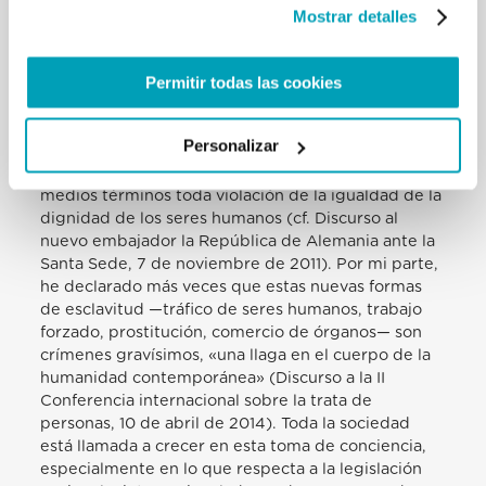
que, en el mundo global, se quiere ocultar por ser
Mostrar detalles
escandaloso y «políticamente incorrecto». A nadie
le gusta reconocer que en su ciudad, en su barrio
Permitir todas las cookies
también, en su región o nación existen nuevas
formas de esclavitud, mientras sabemos que esta
plaga concierne a casi todos los países. Tenemos
Personalizar
que denunciar este terrible flagelo con su
gravedad. Ya el Papa Benedicto XVI condenó sin
medios términos toda violación de la igualdad de la
dignidad de los seres humanos (cf. Discurso al
nuevo embajador la República de Alemania ante la
Santa Sede, 7 de noviembre de 2011). Por mi parte,
he declarado más veces que estas nuevas formas
de esclavitud —tráfico de seres humanos, trabajo
forzado, prostitución, comercio de órganos— son
crímenes gravísimos, «una llaga en el cuerpo de la
humanidad contemporánea» (Discurso a la II
Conferencia internacional sobre la trata de
personas, 10 de abril de 2014). Toda la sociedad
está llamada a crecer en esta toma de conciencia,
especialmente en lo que respecta a la legislación