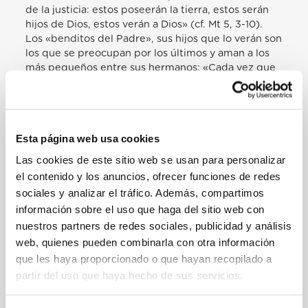
de la justicia: estos poseerán la tierra, estos serán
hijos de Dios, estos verán a Dios» (cf. Mt 5, 3-10).
Los «benditos del Padre», sus hijos que lo verán son
los que se preocupan por los últimos y aman a los
más pequeños entre sus hermanos: «Cada vez que
lo hicisteis con uno de estos mis hermanos más
pequeños, conmigo lo hicisteis», dice el Señor (cf.
Mt 25, 40).
Y hoy, entre estos hermanos más necesitados están
Esta página web usa cookies
los que sufren la tragedia de las formas modernas
de esclavitud, del trabajo forzado, del trabajo
Las cookies de este sitio web se usan para personalizar
esclavo, de la prostitución, del tráfico de órganos,
el contenido y los anuncios, ofrecer funciones de redes
de la droga. […]
sociales y analizar el tráfico. Además, compartimos
[…] Lamentablemente, en un sistema económico
información sobre el uso que haga del sitio web con
global dominado por el beneficio, se han
nuestros partners de redes sociales, publicidad y análisis
desarrollado nuevas formas de esclavitud en cierto
web, quienes pueden combinarla con otra información
modo peores y más inhumanas que las del pasado.
que les haya proporcionado o que hayan recopilado a
Más aún hoy, por lo tanto, siguiendo el mensaje de
redención del Señor, estamos llamados a
partir del uso que haya hecho de sus servicios.
denunciarlas y combatirlas. En primer lugar,
debemos tomar más conciencia de este nuevo mal