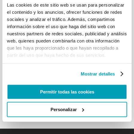
Las cookies de este sitio web se usan para personalizar
Evangelio nos guíen a lo largo de este arduo pero
el contenido y los anuncios, ofrecer funciones de redes
entusiasta viaje (cf. Mt 5, 3-11, Exhortación
apostólica Gaudete et exsultate, 67-94): pueden
sociales y analizar el tráfico. Además, compartimos
guiarnos a mirar siempre con amor a Jesús mismo
información sobre el uso que haga del sitio web con
quien los encarnó en su persona; muéstranos que la
nuestros partners de redes sociales, publicidad y análisis
santidad no solo concierne al espíritu, sino también
web, quienes pueden combinarla con otra información
a los pies, para ir hacia los hermanos y las manos,
que les haya proporcionado o que hayan recopilado a
para compartir con ellos. Enséñanos a nosotros y a
partir del uso que haya hecho de sus servicios.
nuestro mundo a no desconfiar o salir a merced de
quienes dejan sus tierras hambrientas de pan y
justicia; guíanos a no vivir de lo superfluo, a
Mostrar detalles
dedicarnos a la promoción de todos, a inclinarnos
con compasión ante los más débiles. Sin la cómoda
ilusión de que, desde la rica mesa de unos pocos,
Permitir todas las cookies
puede «llover» automáticamente para todos. Esto
no es cierto. […]
Personalizar
Volver a los resultados