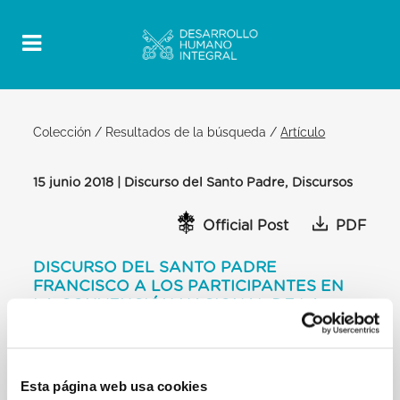
Colección
/
Resultados de la búsqueda
/
Artículo
15 junio 2018 | Discurso del Santo Padre, Discursos
Official Post
PDF
DISCURSO DEL SANTO PADRE
FRANCISCO A LOS PARTICIPANTES EN
LA CONVENCIÓN NACIONAL DE LA
FEDERACIÓN DE MAESTROS DE
TRABAJO DE ITALIA
SALA DE PABLO VI
Esta página web usa cookies
[…] Que las Bienaventuranzas de Jesús en el