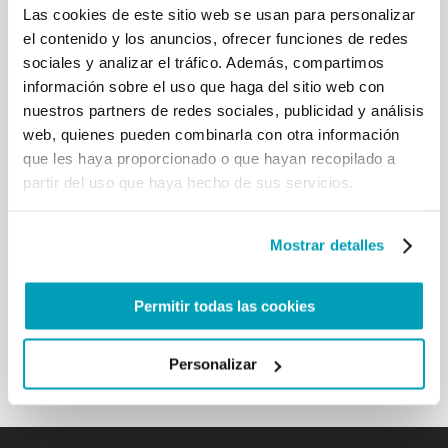
Las cookies de este sitio web se usan para personalizar
[…] Acojo con satisfacción el hecho de que la
el contenido y los anuncios, ofrecer funciones de redes
Academia también se centra en los nuevos
conocimientos necesarios para hacer frente a los
sociales y analizar el tráfico. Además, compartimos
flagelos de la sociedad contemporánea. Los
información sobre el uso que haga del sitio web con
pueblos piden justamente participar en la
nuestros partners de redes sociales, publicidad y análisis
construcción de sus sociedades. Los derechos
web, quienes pueden combinarla con otra información
universales proclamados deben convertirse en
que les haya proporcionado o que hayan recopilado a
realidad para todos, y la ciencia puede contribuir
partir del uso que haya hecho de sus servicios.
de manera decisiva a este proceso y a romper las
barreras que lo obstaculizan. Agradezco a la
Academia de las ciencias por su valiosa
Mostrar detalles
colaboración en la lucha contra ese crimen de lesa
humanidad, que es el tráfico de personas
destinadas al trabajo forzoso, la prostitución y el
Permitir todas las cookies
tráfico de órganos. Os acompaño en esta batalla de
la humanidad. […]
Personalizar
Volver a los resultados