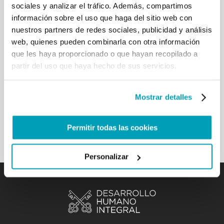
sociales y analizar el tráfico. Además, compartimos
aeropuertos con la esperanza de poder buscar asilo
información sobre el uso que haga del sitio web con
o encontrar un refugio, o que están bloqueados en
nuestros partners de redes sociales, publicidad y análisis
tránsito. Siempre invito a las Iglesias locales a que
web, quienes pueden combinarla con otra información
las respeten, incluso si es una responsabilidad
directa de las autoridades civiles. También es parte
que les haya proporcionado o que hayan recopilado a
de su cuidado pastoral asegurar que su dignidad
partir del uso que haya hecho de sus servicios.
humana esté siempre protegida y sus derechos
protegidos, respetando la dignidad y las creencias
de todos. Las obras de caridad hacia ellos son un
Mostrar detalles
testimonio de la cercanía de Dios a todos sus hijos.
[…]
Permitir todas las cookies
Volver a los resultados
Personalizar