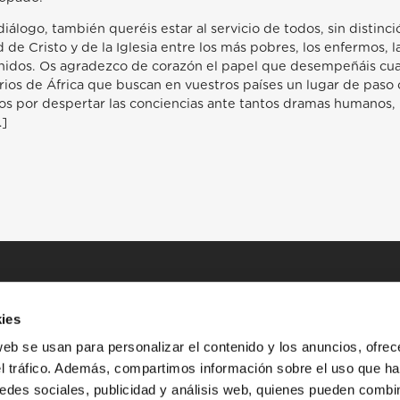
 diálogo, también queréis estar al servicio de todos, sin disti
 de Cristo y de la Iglesia entre los más pobres, los enfermos, l
enidos. Os agradezco de corazón el papel que desempeñáis cua
ios de África que buscan en vuestros países un lugar de paso
s por despertar las conciencias ante tantos dramas humanos, 
…]
ies
web se usan para personalizar el contenido y los anuncios, ofrec
el tráfico. Además, compartimos información sobre el uso que ha
edes sociales, publicidad y análisis web, quienes pueden combin
INICIO
HISTORIAS
RECURSOS