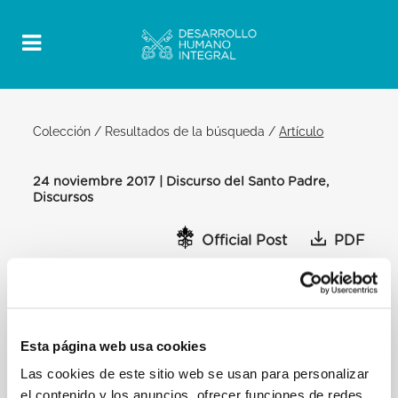
Colección
/
Resultados de la búsqueda
/
Artículo
24 noviembre 2017 | Discurso del Santo Padre,
Discursos
Official Post
PDF
DISCURSO DEL SANTO PADRE
FRANCISCO A LOS MIEMBROS DE LA
COMISIÓN MIXTA PARA EL DIÁLOGO
TEOLÓGICO ENTRE LA IGLESIA
Esta página web usa cookies
CATÓLICA Y LA IGLESIA ASIRIA DE
Las cookies de este sitio web se usan para personalizar
ORIENTE
el contenido y los anuncios, ofrecer funciones de redes