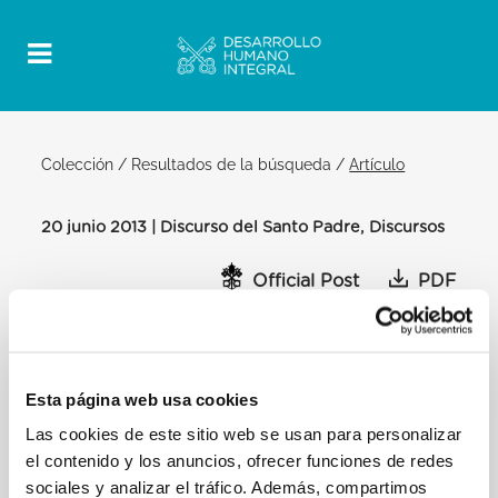
Colección
/
Resultados de la búsqueda
/
Artículo
20 junio 2013 | Discurso del Santo Padre, Discursos
Official Post
PDF
DISCURSO DEL SANTO PADRE
FRANCISCO A LA ASAMBLEA DE LA
REUNIÓN DE LAS OBRAS PARA LA
Esta página web usa cookies
AYUDA A LAS IGLESIAS ORIENTALES
(ROACO)
Las cookies de este sitio web se usan para personalizar
el contenido y los anuncios, ofrecer funciones de redes
SALA DEL CONSISTORIO
sociales y analizar el tráfico. Además, compartimos
[…] Que el enfrentamiento que siembra muerte