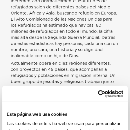
incrementado dramáticamente. Multitudes de
refugiados salen de diferentes países del Medio
Oriente, África y Asia, buscando refugio en Europa.
El Alto Comisionado de las Naciones Unidas para
los Refugiados ha estimado que hay casi 60
millones de refugiados en todo el mundo, la cifra
más alta desde la Segunda Guerra Mundial. Detrás
de estas estadísticas hay personas, cada una con un
nombre, una cara, una historia y su dignidad
inalienable como un hijo de Dios.
Actualmente opera en diez regiones diferentes,
con proyectos en 45 países, que acompañan a
refugiados y poblaciones en migración interna. Un
buen grupo de jesuitas y religiosos trabajan junto
con muchos colaboradores laicos y muchos
refugiados. Con el tiempo, siempre has
permanecido fiel al ideal del Padre Arrupe y a los
tres puntos fundamentales de tu misión:
acompañar, servir y defender los derechos de los
Esta página web usa cookies
refugiados.
Las cookies de este sitio web se usan para personalizar
La elección de estar presente en los lugares donde