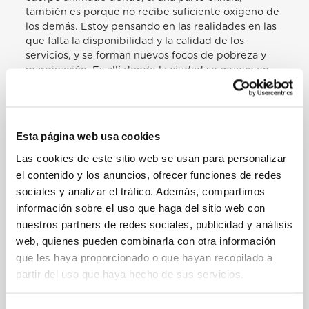
también es porque no recibe suficiente oxígeno de
los demás. Estoy pensando en las realidades en las
que falta la disponibilidad y la calidad de los
servicios, y se forman nuevos focos de pobreza y
marginación. Es allí donde la ciudad se mueve en
dos carriles: por un lado, la carretera de los que
corren sin embargo garantizados, por el otro, los
cuellos de botella de los pobres y los
desempleados, las familias numerosas, los
Esta página web usa cookies
inmigrantes y aquellos que no tienen a alguien en
contar. […]
Las cookies de este sitio web se usan para personalizar
el contenido y los anuncios, ofrecer funciones de redes
Para avanzar en esta perspectiva, necesitamos una
política y una economía centradas en la ética: una
sociales y analizar el tráfico. Además, compartimos
ética de la responsabilidad, de las relaciones, de la
información sobre el uso que haga del sitio web con
comunidad y del medio ambiente. Igualmente,
nuestros partners de redes sociales, publicidad y análisis
necesitamos un auténtico «nosotros», de formas
web, quienes pueden combinarla con otra información
sólidas y duraderas de ciudadanía. Necesitamos una
que les haya proporcionado o que hayan recopilado a
política de aceptación e integración, que no deje a
partir del uso que haya hecho de sus servicios.
los que llegan a nuestro territorio al margen, sino
que se esfuerce por aprovechar al máximo los
recursos que cada uno posee.