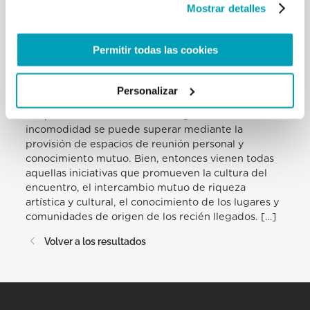
Mostrar detalles
Entiendo la angustia de muchos de sus ciudadanos
frente a la llegada masiva de migrantes y
refugiados. Encuentra una explicación para el
Permitir todas las cookies
miedo innato al «extranjero», un temor agravado
por las heridas causadas por la crisis económica,
por la falta de preparación de las comunidades
Personalizar
locales, por la insuficiencia de muchas medidas
adoptadas en un clima de emergencia. Esta
incomodidad se puede superar mediante la
provisión de espacios de reunión personal y
conocimiento mutuo. Bien, entonces vienen todas
aquellas iniciativas que promueven la cultura del
encuentro, el intercambio mutuo de riqueza
artística y cultural, el conocimiento de los lugares y
comunidades de origen de los recién llegados. […]
Volver a los resultados