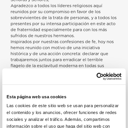
Agradezco a todos los líderes religiosos aquí
reunidos por su compromiso en favor de los
sobrevivientes de la trata de personas, y a todos los
presentes por su intensa participación en este acto
de fraternidad especialmente para con los más
sufridos de nuestros hermanos.
Inspirados por nuestras confesiones de fe, hoy nos
hemos reunido con motivo de una iniciativa
histórica y de una acción concreta: declarar que
trabajaremos juntos para erradicar el terrible
flagelo de la esclavitud moderna en todas sus
formas. […]
[…] Por eso, declaramos en nombre de todos y de
cada uno de nuestros credos que la esclavitud
moderna, en término de trata de personas, trabajo
Esta página web usa cookies
forzado, prostitución, explotación de órganos, es un
crimen de lesa humanidad. Sus víctimas son de
Las cookies de este sitio web se usan para personalizar
toda condición, pero las más veces se hayan entre
el contenido y los anuncios, ofrecer funciones de redes
los más pobres y vulnerables de nuestros hermanos
sociales y analizar el tráfico. Además, compartimos
y hermanas.[…]
información sobre el uso que haga del sitio web con