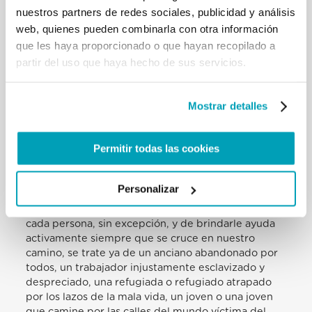
[…] A pesar de los grandes esfuerzos de muchos, la
nuestros partners de redes sociales, publicidad y análisis
esclavitud moderna sigue siendo un flagelo atroz
web, quienes pueden combinarla con otra información
que está presente a gran escala en todo el mundo,
que les haya proporcionado o que hayan recopilado a
incluso como turismo. Este crimen de lesa
humanidad se enmascara en aparentes costumbres
partir del uso que haya hecho de sus servicios.
aceptadas, pero en realidad hace sus víctimas en la
prostitución, la trata de personas, el trabajo
forzado, el trabajo esclavo, la mutilación, la venta
Mostrar detalles
de órganos, el mal uso de la droga, el trabajo de
niños. Se oculta tras puertas cerradas, en domicilios
Permitir todas las cookies
particulares, en las calles, en automóviles, en
fábricas, en campos, en barcos pesqueros y en
muchas otras partes. […]
Personalizar
[…]Pido al Señor nos conceda hoy la gracia de
convertirnos nosotros mismos en el prójimo de
cada persona, sin excepción, y de brindarle ayuda
activamente siempre que se cruce en nuestro
camino, se trate ya de un anciano abandonado por
todos, un trabajador injustamente esclavizado y
despreciado, una refugiada o refugiado atrapado
por los lazos de la mala vida, un joven o una joven
que camine por las calles del mundo víctima del