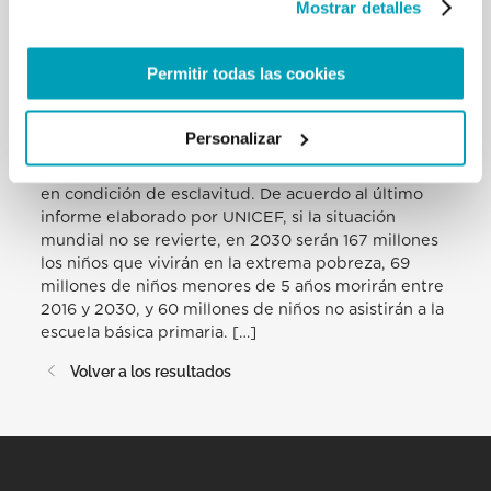
Mostrar detalles
personas objeto de trata sexual en el mundo eran
niños. Por otro lado, un tercio de los niños que han
tenido que vivir fuera de sus países ha sido por
Permitir todas las cookies
desplazamientos forzosos. Vivimos en un mundo
donde casi la mitad de los niños menores de 5 años
que mueren ha sido a causa de malnutrición. En el
Personalizar
año 2016, se calcula que 150 millones de niños han
realizado trabajo infantil viviendo muchos de ellos
en condición de esclavitud. De acuerdo al último
informe elaborado por UNICEF, si la situación
mundial no se revierte, en 2030 serán 167 millones
los niños que vivirán en la extrema pobreza, 69
millones de niños menores de 5 años morirán entre
2016 y 2030, y 60 millones de niños no asistirán a la
escuela básica primaria. […]
Volver a los resultados