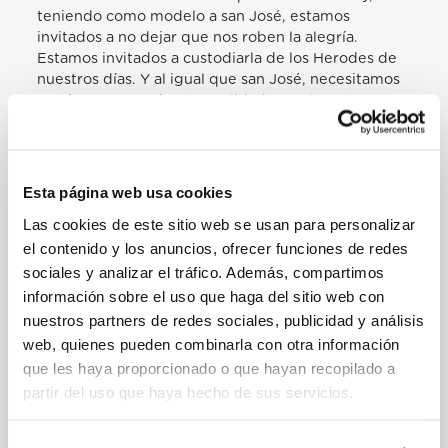
teniendo como modelo a san José, estamos
invitados a no dejar que nos roben la alegría.
Estamos invitados a custodiarla de los Herodes de
nuestros días. Y al igual que san José, necesitamos
coraje para asumir esta realidad, para levantarnos y
tomarla entre las manos (cf. Mt 2,20). El coraje de
protegerla de los nuevos Herodes de nuestros días,
que fagocitan la inocencia de nuestros niños. Una
inocencia desgarrada bajo el peso del trabajo
Esta página web usa cookies
clandestino y esclavo, bajo el peso de la
Las cookies de este sitio web se usan para personalizar
prostitución y la explotación. Inocencia destruida
el contenido y los anuncios, ofrecer funciones de redes
por las guerras y la emigración forzada, con la
pérdida de todo lo que esto conlleva. Miles de
sociales y analizar el tráfico. Además, compartimos
nuestros niños han caído en manos de pandilleros,
información sobre el uso que haga del sitio web con
de mafias, de mercaderes de la muerte que lo
nuestros partners de redes sociales, publicidad y análisis
único que hacen es fagocitar y explotar su
web, quienes pueden combinarla con otra información
necesidad.
que les haya proporcionado o que hayan recopilado a
A modo de ejemplo, hoy en día 75 millones de
partir del uso que haya hecho de sus servicios.
niños –debido a las emergencias y crisis
prolongadas– han tenido que interrumpir su
educación. En 2015, el 68 por ciento de todas las