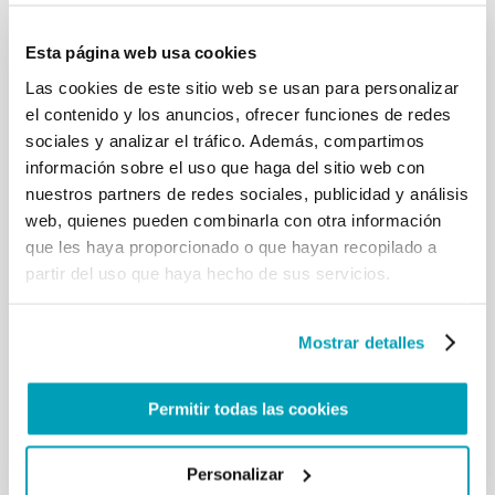
en una pequeña vivienda
precaria o que directamente carece de un techo.
Esta página web usa cookies
Qué difícil es para los
Las cookies de este sitio web se usan para personalizar
migrantes, las personas privadas de libertad o para
el contenido y los anuncios, ofrecer funciones de redes
aquellos que realizan un
proceso de sanación por adicciones. Ustedes están
sociales y analizar el tráfico. Además, compartimos
ahí, poniendo el cuerpo junto
información sobre el uso que haga del sitio web con
a ellos, para hacer las cosas menos difíciles, menos
nuestros partners de redes sociales, publicidad y análisis
dolorosas. Los felicito y
web, quienes pueden combinarla con otra información
agradezco de corazón. Espero que los gobiernos
que les haya proporcionado o que hayan recopilado a
comprendan que los paradigmas
partir del uso que haya hecho de sus servicios.
tecnocráticos (sean estadocéntricos, sean
mercadocéntricos) no son suficientes
para abordar esta crisis ni los otros grandes
Mostrar detalles
problemas de la humanidad. Ahora
más que nunca, son las personas, las comunidades,
los pueblos quienes deben
Permitir todas las cookies
estar en el centro, unidos para curar, cuidar,
compartir.
Sé que ustedes han sido excluidos de los beneficios
Personalizar
de la globalización. No gozan