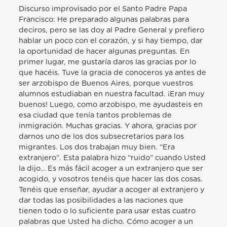
Discurso improvisado por el Santo Padre Papa Francisco: He preparado algunas palabras para deciros, pero se las doy al Padre General y prefiero hablar un poco con el corazón, y si hay tiempo, dar la oportunidad de hacer algunas preguntas. En primer lugar, me gustaría daros las gracias por lo que hacéis. Tuve la gracia de conoceros ya antes de ser arzobispo de Buenos Aires, porque vuestros alumnos estudiaban en nuestra facultad. ¡Eran muy buenos! Luego, como arzobispo, me ayudasteis en esa ciudad que tenía tantos problemas de inmigración. Muchas gracias. Y ahora, gracias por darnos uno de los dos subsecretarios para los migrantes. Los dos trabajan muy bien. “Era extranjero”. Esta palabra hizo “ruido” cuando Usted la dijo… Es más fácil acoger a un extranjero que ser acogido, y vosotros tenéis que hacer las dos cosas. Tenéis que enseñar, ayudar a acoger al extranjero y dar todas las posibilidades a las naciones que tienen todo o lo suficiente para usar estas cuatro palabras que Usted ha dicho. Cómo acoger a un extranjero. Me impresiona la Palabra de Dios, ya el Antiguo Testamento subraya esto: acoger al extranjero “porque recuerda que has sido un extranjero”. Es cierto que hoy hay una oleada de cierre hacia el extranjero, y también hay muchas situaciones de trata de personas extranjeras, se explota al extranjero. Soy hijo de emigrantes, y recuerdo que en el período de posguerra —yo tenía 10 o 12 años— , cuando, donde trabajaba papá, llegaron a trabajar los polacos, todos emigrantes. Y lo bien que fueron recibidos. Argentina tuvo esta experiencia de acogida, porque había trabajo y también se necesitaba. Y Argentina —por mi experiencia —es un cóctel de olas migratorias, vosotros lo sabéis mejor que yo. Porque los migrantes construyen un país; cómo construyeron Europa. Porque Europa no nació de la nada, a Europa la hicieron muchas oleadas de migraciones a lo largo de los siglos. Usted ha mencionado una vez una palabra muy fea: “el bienestar”. Pero el bienestar es suicida, porque te lleva a dos cosas. A cerrar las puertas, para que no te molesten: solo pueden entrar las personas que sirven para mi bienestar. Y por otro lado, por el bienestar, a no ser fecundo. Y hoy tenemos este drama: un invierno demográfico y un cierre de puertas. Esto debe ayudarnos a comprender algo este problema de recibir al extranjero: Sí, es un extranjero, no es uno de nosotros, es uno que viene de fuera. ¿Pero cómo recibes a alguien que es un extranjero? Y este es el trabajo que hacéis y que ayudáis a hacer: a formar conciencias para hacerlo bien. Y os lo agradezco tanto. Pero existe la otra dimensión. No somos los patrones que dicen: “Ah, vosotros, si sois extranjeros, venid”. No. Nosotros también somos extranjeros. Y si no tratamos de que nos acoja la gente, los que son migrantes y los que no lo son, falta otra parte en nuestra conciencia: nos convertiremos en los “patrones”, los patrones de la migración, los que más saben de las migraciones. No. Es necesario, en vuestra experiencia religiosa, tener esta otra experiencia: la de ser vosotros también migrantes, al menos migrantes culturales. Por eso me ha gustado siempre, en vuestro itinerario de formación, el que hagáis viajar a los estudiantes: estudiando teología aquí, filosofía allí…, para que puedan conocer diferentes culturas. Ser extranjero. Y esto es muy importante. A partir de la experiencia de haber sido extranjero, por los estudios o el destino, crece el conocimiento de cómo se recibe a un extranjero. Estas dos cosas, estas dos direcciones son muy importantes, y vosotros tenéis que hacerlas bien. Esto es lo primero que quería decir. Usted también pronunció otra palabra: rezar. El migrante reza. Reza porque necesitas tantas cosas. Y reza a su manera, pero reza. Un peligro para todos nosotros, hombres y mujeres de la Iglesia, pero para vosotros más, por vuestra vocación, sería el de no tener necesidad de rezar. “Sí, sí, yo pienso, yo estudio, yo hago, pero no sé mendigar, no sé pedir al Señor que me acoja porque yo también soy migrante hacia el Señor”. Por eso me gustó cuando habló de la oración: una oración que muchas veces es aburrida o que te causa angustia. Pero estar ante el Señor y llamar a su puerta, como hace el migrante, que llama a la puerta. ¿Cómo hizo esa “migrante” en Israel, la mujer siro-fenicia, que hasta logró discutir con el Señor (cf. Mt 15,21-28)? Llamar a la puerta de la oración. Ser migrantes en la experiencia de la migración, como hacéis en los destinos, y ser migrantes en la oración, llamar a la puerta para ser recibido por el Señor: esta es una ayuda muy importante. Y otro fenómeno de los migrantes —pensemos en la caravana que va de Honduras a Estados Unidos— es el de agruparse. El migrante suele intentar ir en grupos. A veces tiene que ir solo, pero es normal agruparse, porque nos sentimos más fuertes en la migración. Y ahí está la comunidad. En el fútbol existe la posibilidad de uno “líbero”, que pueda moverse de acuerdo con las oportunidades, pero vosotros no tenéis esta posibilidad, entre vosotros los “líberos” fracasan. Siempre la comunidad. Siempre en comunidad, porque vuestra vocación es precisamente para los migrantes que se agrupan. Sentíos migrantes. Sentíos, sí, migrantes frente a las necesidades, migrantes ante el Señor, migrantes entre vosotros. Y de ahí la necesidad de agruparse. Estas tres cosas me vinieron en mente mientras Usted hablaba. Estas ideas que tal vez puedan ayudaros. Gracias por todo lo que hacéis. Sois un ejemplo. Y también sois valientes, porque a menudo vais más allá de los límites, os arriesgáis. Y arriesgarse es también una característica del migrante. Se arriesga. A veces también arriesga su vida. Y esto es algo que ayuda: valientes, se arriesgan. La prudencia en vosotros tiene otro matiz respecto a la prudencia de un monje de clausura: son prudencias diferentes. Ambas virtudes, pero con matices diferentes. Arriesgar. Todavía queda algo de tiempo. No sé si alguien quiere hacer algunas preguntas para enriquecer la reunión. ¡Adelante! Primera pregunta de un Scalabriniano [en italiano]: Santo Padre, antes que nada quisiera darle las gracias por este encuentro —aunque el Superior General ya lo ha hecho—, darle las gracias en nombre de tantos migrantes que me han pedido hoy que le diga que le quieren mucho. Queremos darle las gracias por todas las enseñanzas, especialmente por todo lo que hace —lo recordaba hoy el Superior— y también pedirle que nunca se canse de pedir a la Iglesia y a los scalabrinianos, especialmente hoy, que sean “evangelizadores con Espíritu”, como ha dicho muy bien en la Evangelii gaudium y en la Gaudete et exsultate. Gracias y pídanos siempre esto. Papa Francisco: Gracias a ti. ¿Otro valiente? Pregunta de un scalabriniano [en italiano]: Santidad, desde su perspectiva, que es universal, ¿dónde deberíamos ir? Papa Francisco: No sois tan numerosos para ir donde se necesita: hoy hay necesidad en todas partes. La elección de los lugares se hace con discernimiento, discernimiento ante el Señor y ante las necesidades del mundo. Y no es fácil, no es fácil elegir. Hay dos palabras que quizás me ayuden a responderte. Una es siempre el magis: cada vez más, cada vez más, porque Dios te atrae así. Caminar más, caminar sin cansarse de ir más allá, hacia nuevas fronteras. Esta es una dimensión de una buena elección. Y la otra es una frase que dice Santo Tomás en la primera parte de la Summa Teologica; un “lema”, en latín es: “Non coerceri a maximo, contineri tamen a minimo divinum est”. “Cosa divina es no estar ceñido por lo más grande y, sin embargo, estar contenido entero en lo más pequeño”. Y no es fácil, elegir en esta tensión: “Non coerceri a maximo” no, tener el horizonte, sin asustarse, pero “contineri tamen a minimo”: “cosa divina es”. Y Dios lo hace, porque Dios es el Dios del universo, de la historia de la salvación, es el Maximus. Él es el Dios del sacrificio de la cruz: el máximo del amor. Y también es el Dios que cuida de cada persona, de lo “mínimo”: puede abrir la puerta del Paraíso a un ladrón. Con estos dos criterios: el magis, y también esta tensión, creo que se pueden tomar buenas decisiones. Y una buena decisión es la capacidad de despedirse. Esto no os pasa solamente a vosotros, a todos. Cuando llega el momento en que Dios pide, por obediencia a Él, o por obediencia a los superiores, despedirse, hacerlo. Despedirse no es fácil. Hay algunas despedidas buenas: ¡Usted está contento de despedirse del puesto de superior general, hoy! Es feliz. Pero despedirse es difícil, porque uno se acostumbra al trabajo, se acostumbra a la comunidad, se acostumbra al pueblo, se acostumbra… Y decir que no y volver atrás… se necesita valor y se necesita santidad para hacerlo bien. Capacidad para despedirse cuando es la voluntad de Dios, ya sea por obediencia, o por otras razones, o por la inspiración, que te dice: “basta”. Esto ayuda a tomar buenas decisiones. No sé si he contestado, pero esos dos principios ayudarán bastante. Pregunta de un scalabriniano (en español) Yo soy de aquí, crecí en los Estados Unidos desde cuando tenía 16 años y ahora trabajo con los migrantes latinos especialmente los mexicanos. El dolor más grande es cuando ellos no pueden regresar a enterrar a sus papás, después de 20 años en los Estados Unidos. Me gustaría un mensaje para ellos… Papa Francesco: Probablemente es la obra de misericordia que menos se entiende. Y la que, me permito la palabra, menospreciamos más: enterrar a los muertos. La menospreciamos porque generalmente mueren viejos y uno dice, bueno, por fin dejó de sufrir y por fin dejó de ser una preocupación para mí. Y todos los egoísmos que se juntan ahí. Perdonad estoy hablando en español… Pero cuando nos encontramos ante esta gente que sufre porque no puede ir a enterrar a sus padres, nos encontramos ante la grandeza de nuestro pueblo fiel, porque detrás de esto no solo está la obra de misericordia, sino el cuarto mandamiento, y el pueblo fiel de Dios ama el cuarto mandamiento. Tie