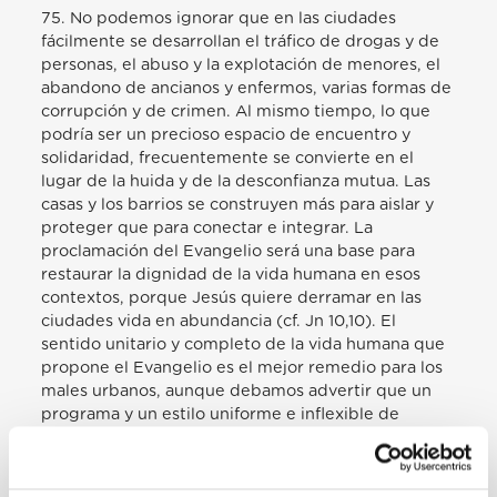
75. No podemos ignorar que en las ciudades
fácilmente se desarrollan el tráfico de drogas y de
personas, el abuso y la explotación de menores, el
abandono de ancianos y enfermos, varias formas de
corrupción y de crimen. Al mismo tiempo, lo que
podría ser un precioso espacio de encuentro y
solidaridad, frecuentemente se convierte en el
lugar de la huida y de la desconfianza mutua. Las
casas y los barrios se construyen más para aislar y
proteger que para conectar e integrar. La
proclamación del Evangelio será una base para
restaurar la dignidad de la vida humana en esos
contextos, porque Jesús quiere derramar en las
ciudades vida en abundancia (cf. Jn 10,10). El
sentido unitario y completo de la vida humana que
propone el Evangelio es el mejor remedio para los
males urbanos, aunque debamos advertir que un
programa y un estilo uniforme e inflexible de
evangelización no son aptos para esta realidad.
Pero vivir a fondo lo humano e introducirse en el
corazón de los desafíos como fermento testimonial,