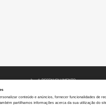
es
rsonalizar conteúdo e anúncios, fornecer funcionalidades de re
 Também partilhamos informações acerca da sua utilização do si
INÍCIO
HISTÓRIAS
RECURSOS