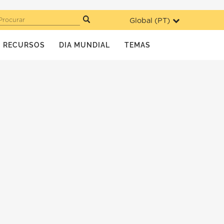
Global (
PT
)
Procurar
RECURSOS
DIA MUNDIAL
TEMAS