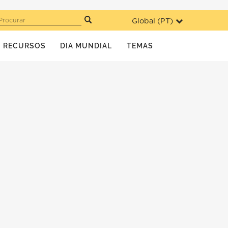
Global (
PT
)
Procurar
RECURSOS
DIA MUNDIAL
TEMAS