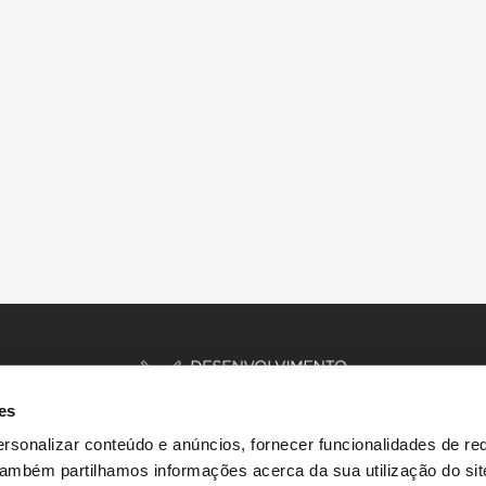
es
rsonalizar conteúdo e anúncios, fornecer funcionalidades de re
 Também partilhamos informações acerca da sua utilização do si
INÍCIO
HISTÓRIAS
RECURSOS